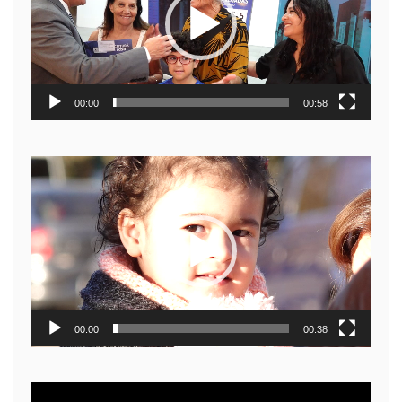
00:00
00:58
Reproductor
de
video
00:00
00:38