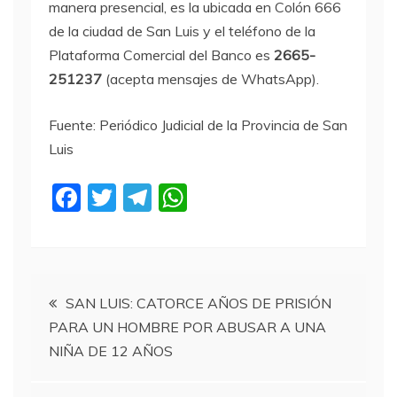
manera presencial, es la ubicada en Colón 666
de la ciudad de San Luis y el teléfono de la
Plataforma Comercial del Banco es
2665-
251237
(acepta mensajes de WhatsApp).
Fuente: Periódico Judicial de la Provincia de San
Luis
F
T
T
W
a
w
el
h
c
itt
e
at
e
er
gr
s
Navegación
b
a
A
SAN LUIS: CATORCE AÑOS DE PRISIÓN
PARA UN HOMBRE POR ABUSAR A UNA
o
m
p
de
NIÑA DE 12 AÑOS
o
p
entradas
k