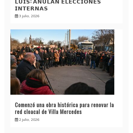
𝗟𝗨𝗜𝗦: 𝗔𝗡𝗨𝗟𝗔𝗡 𝗘𝗟𝗘𝗖𝗖𝗜𝗢𝗡𝗘𝗦
𝗜𝗡𝗧𝗘𝗥𝗡𝗔𝗦
3 julio, 2026
Comenzó una obra histórica para renovar la
red cloacal de Villa Mercedes
2 julio, 2026