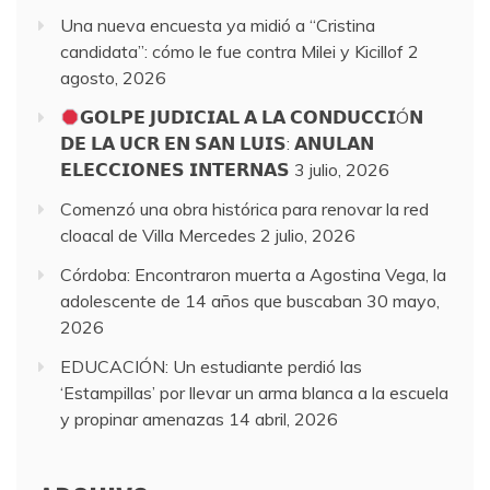
Una nueva encuesta ya midió a “Cristina
candidata”: cómo le fue contra Milei y Kicillof
2
agosto, 2026
𝗚𝗢𝗟𝗣𝗘 𝗝𝗨𝗗𝗜𝗖𝗜𝗔𝗟 𝗔 𝗟𝗔 𝗖𝗢𝗡𝗗𝗨𝗖𝗖𝗜Ó𝗡
𝗗𝗘 𝗟𝗔 𝗨𝗖𝗥 𝗘𝗡 𝗦𝗔𝗡 𝗟𝗨𝗜𝗦: 𝗔𝗡𝗨𝗟𝗔𝗡
𝗘𝗟𝗘𝗖𝗖𝗜𝗢𝗡𝗘𝗦 𝗜𝗡𝗧𝗘𝗥𝗡𝗔𝗦
3 julio, 2026
Comenzó una obra histórica para renovar la red
cloacal de Villa Mercedes
2 julio, 2026
Córdoba: Encontraron muerta a Agostina Vega, la
adolescente de 14 años que buscaban
30 mayo,
2026
EDUCACIÓN: Un estudiante perdió las
‘Estampillas’ por llevar un arma blanca a la escuela
y propinar amenazas
14 abril, 2026