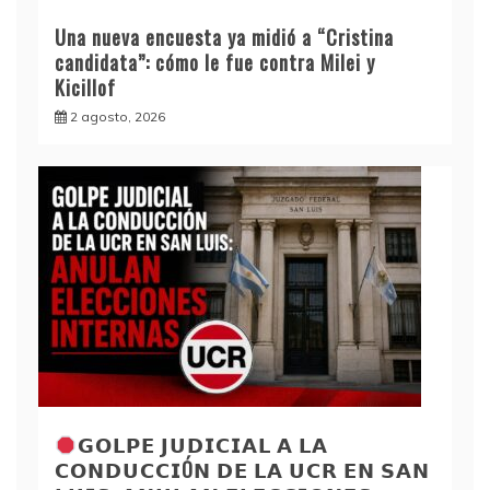
Una nueva encuesta ya midió a “Cristina
candidata”: cómo le fue contra Milei y
Kicillof
2 agosto, 2026
𝗚𝗢𝗟𝗣𝗘 𝗝𝗨𝗗𝗜𝗖𝗜𝗔𝗟 𝗔 𝗟𝗔
𝗖𝗢𝗡𝗗𝗨𝗖𝗖𝗜Ó𝗡 𝗗𝗘 𝗟𝗔 𝗨𝗖𝗥 𝗘𝗡 𝗦𝗔𝗡