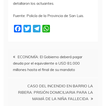
detallaron los actuantes.
Fuente: Policía de la Provincia de San Luis.
F
T
T
W
a
w
el
h
c
itt
e
at
e
er
gr
s
Navegación
b
a
A
ECONOMÍA: El Gobierno deberá pagar
deuda por el equivalente a USD 81.000
o
m
p
de
millones hasta el final de su mandato
o
p
entradas
k
CASO DEL INCENDIO EN BARRIO LA
RIBERA: PRISIÓN DOMICILIARIA PARA LA
MAMÁ DE LA NIÑA FALLECIDA