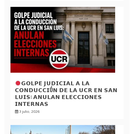
𝗚𝗢𝗟𝗣𝗘 𝗝𝗨𝗗𝗜𝗖𝗜𝗔𝗟 𝗔 𝗟𝗔
𝗖𝗢𝗡𝗗𝗨𝗖𝗖𝗜Ó𝗡 𝗗𝗘 𝗟𝗔 𝗨𝗖𝗥 𝗘𝗡 𝗦𝗔𝗡
𝗟𝗨𝗜𝗦: 𝗔𝗡𝗨𝗟𝗔𝗡 𝗘𝗟𝗘𝗖𝗖𝗜𝗢𝗡𝗘𝗦
𝗜𝗡𝗧𝗘𝗥𝗡𝗔𝗦
3 julio, 2026