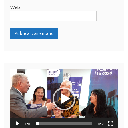
Web
Reproductor
de
video
00:00
00:58