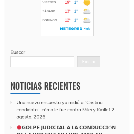
Buscar
Buscar
NOTICIAS RECIENTES
Una nueva encuesta ya midió a “Cristina
candidata”: cómo le fue contra Milei y Kicillof
2
agosto, 2026
𝗚𝗢𝗟𝗣𝗘 𝗝𝗨𝗗𝗜𝗖𝗜𝗔𝗟 𝗔 𝗟𝗔 𝗖𝗢𝗡𝗗𝗨𝗖𝗖𝗜Ó𝗡