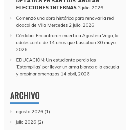
𝗗𝗘 𝗟𝗔 𝗨𝗖𝗥 𝗘𝗡 𝗦𝗔𝗡 𝗟𝗨𝗜𝗦: 𝗔𝗡𝗨𝗟𝗔𝗡
𝗘𝗟𝗘𝗖𝗖𝗜𝗢𝗡𝗘𝗦 𝗜𝗡𝗧𝗘𝗥𝗡𝗔𝗦
3 julio, 2026
Comenzó una obra histórica para renovar la red
cloacal de Villa Mercedes
2 julio, 2026
Córdoba: Encontraron muerta a Agostina Vega, la
adolescente de 14 años que buscaban
30 mayo,
2026
EDUCACIÓN: Un estudiante perdió las
‘Estampillas’ por llevar un arma blanca a la escuela
y propinar amenazas
14 abril, 2026
ARCHIVO
agosto 2026
(1)
julio 2026
(2)