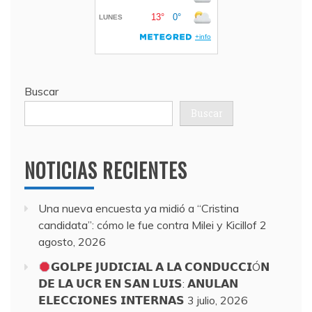
Buscar
Buscar
NOTICIAS RECIENTES
Una nueva encuesta ya midió a “Cristina
candidata”: cómo le fue contra Milei y Kicillof
2
agosto, 2026
𝗚𝗢𝗟𝗣𝗘 𝗝𝗨𝗗𝗜𝗖𝗜𝗔𝗟 𝗔 𝗟𝗔 𝗖𝗢𝗡𝗗𝗨𝗖𝗖𝗜Ó𝗡
𝗗𝗘 𝗟𝗔 𝗨𝗖𝗥 𝗘𝗡 𝗦𝗔𝗡 𝗟𝗨𝗜𝗦: 𝗔𝗡𝗨𝗟𝗔𝗡
𝗘𝗟𝗘𝗖𝗖𝗜𝗢𝗡𝗘𝗦 𝗜𝗡𝗧𝗘𝗥𝗡𝗔𝗦
3 julio, 2026