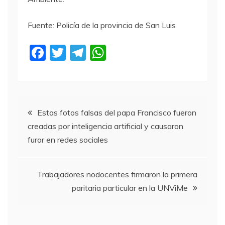
Fuente: Policía de la provincia de San Luis
F
T
T
W
a
w
el
h
c
itt
e
at
e
er
gr
s
Navegación
b
a
A
Estas fotos falsas del papa Francisco fueron
creadas por inteligencia artificial y causaron
o
m
p
de
furor en redes sociales
o
p
entradas
k
Trabajadores nodocentes firmaron la primera
paritaria particular en la UNViMe