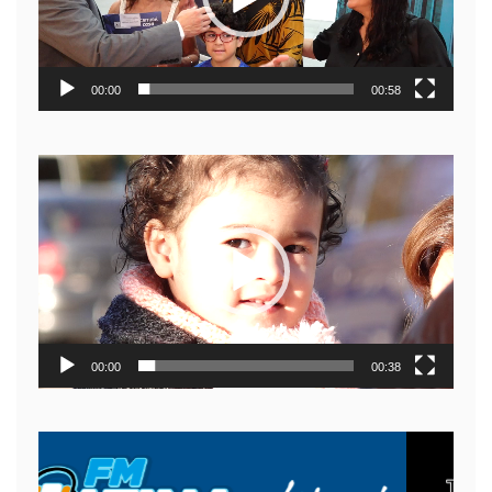
00:00
00:58
Reproductor
de
video
00:00
00:38