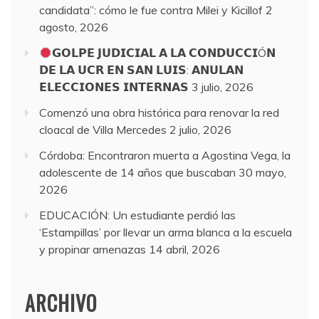
candidata”: cómo le fue contra Milei y Kicillof
2
agosto, 2026
𝗚𝗢𝗟𝗣𝗘 𝗝𝗨𝗗𝗜𝗖𝗜𝗔𝗟 𝗔 𝗟𝗔 𝗖𝗢𝗡𝗗𝗨𝗖𝗖𝗜Ó𝗡
𝗗𝗘 𝗟𝗔 𝗨𝗖𝗥 𝗘𝗡 𝗦𝗔𝗡 𝗟𝗨𝗜𝗦: 𝗔𝗡𝗨𝗟𝗔𝗡
𝗘𝗟𝗘𝗖𝗖𝗜𝗢𝗡𝗘𝗦 𝗜𝗡𝗧𝗘𝗥𝗡𝗔𝗦
3 julio, 2026
Comenzó una obra histórica para renovar la red
cloacal de Villa Mercedes
2 julio, 2026
Córdoba: Encontraron muerta a Agostina Vega, la
adolescente de 14 años que buscaban
30 mayo,
2026
EDUCACIÓN: Un estudiante perdió las
‘Estampillas’ por llevar un arma blanca a la escuela
y propinar amenazas
14 abril, 2026
ARCHIVO