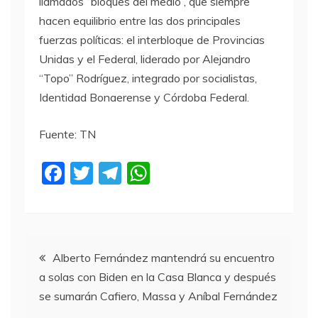
llamados “bloques del medio”, que siempre
hacen equilibrio entre las dos principales
fuerzas políticas: el interbloque de Provincias
Unidas y el Federal, liderado por Alejandro
“Topo” Rodríguez, integrado por socialistas,
Identidad Bonaerense y Córdoba Federal.
Fuente: TN
F
T
T
W
a
w
el
h
c
itt
e
at
e
er
gr
s
Navegación
b
a
A
Alberto Fernández mantendrá su encuentro
a solas con Biden en la Casa Blanca y después
o
m
p
de
se sumarán Cafiero, Massa y Aníbal Fernández
o
p