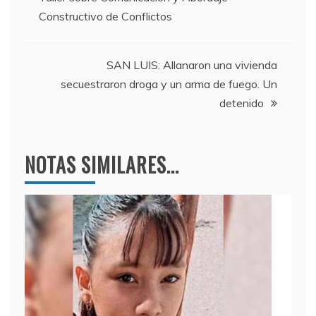
o
m
p
de
Constructivo de Conflictos
o
p
entradas
k
SAN LUIS: Allanaron una vivienda
secuestraron droga y un arma de fuego. Un
detenido
NOTAS SIMILARES...