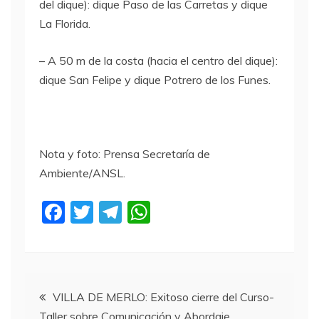
del dique): dique Paso de las Carretas y dique
La Florida.
– A 50 m de la costa (hacia el centro del dique):
dique San Felipe y dique Potrero de los Funes.
Nota y foto: Prensa Secretaría de
Ambiente/ANSL.
F
T
T
W
a
w
el
h
c
itt
e
at
e
er
gr
s
Navegación
b
a
A
VILLA DE MERLO: Exitoso cierre del Curso-
Taller sobre Comunicación y Abordaje