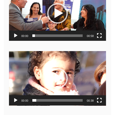
video
00:00
00:58
Reproductor
de
video
00:00
00:38