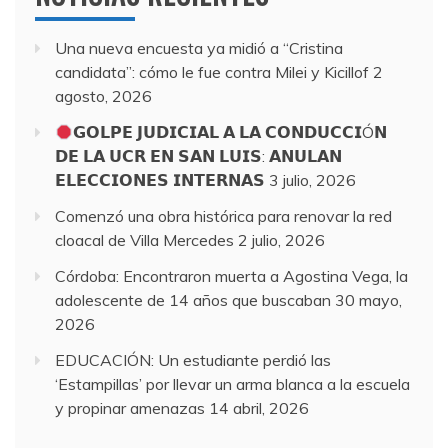
Una nueva encuesta ya midió a “Cristina
candidata”: cómo le fue contra Milei y Kicillof
2
agosto, 2026
𝗚𝗢𝗟𝗣𝗘 𝗝𝗨𝗗𝗜𝗖𝗜𝗔𝗟 𝗔 𝗟𝗔 𝗖𝗢𝗡𝗗𝗨𝗖𝗖𝗜Ó𝗡
𝗗𝗘 𝗟𝗔 𝗨𝗖𝗥 𝗘𝗡 𝗦𝗔𝗡 𝗟𝗨𝗜𝗦: 𝗔𝗡𝗨𝗟𝗔𝗡
𝗘𝗟𝗘𝗖𝗖𝗜𝗢𝗡𝗘𝗦 𝗜𝗡𝗧𝗘𝗥𝗡𝗔𝗦
3 julio, 2026
Comenzó una obra histórica para renovar la red
cloacal de Villa Mercedes
2 julio, 2026
Córdoba: Encontraron muerta a Agostina Vega, la
adolescente de 14 años que buscaban
30 mayo,
2026
EDUCACIÓN: Un estudiante perdió las
‘Estampillas’ por llevar un arma blanca a la escuela
y propinar amenazas
14 abril, 2026