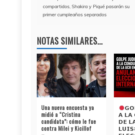
b
a
A
compartidos, Shakira y Piqué pasarán su
o
m
p
de
primer cumpleaños separados
o
p
entradas
k
NOTAS SIMILARES...
Una nueva encuesta ya
𝗚𝗢
midió a “Cristina
𝗔 𝗟𝗔
candidata”: cómo le fue
𝗗𝗘 𝗟
contra Milei y Kicillof
𝗟𝗨𝗜