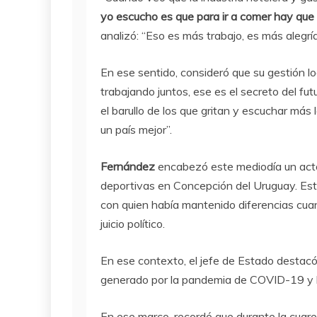
yo escucho es que para ir a comer hay que 
analizó: “Eso es más trabajo, es más alegría
En ese sentido, consideró que su gestión l
trabajando juntos, ese es el secreto del fut
el barullo de los que gritan y escuchar más 
un país mejor”.
Fernández
encabezó este mediodía un acto 
deportivas en Concepción del Uruguay. Est
con quien había mantenido diferencias cuand
juicio político.
En ese contexto, el jefe de Estado destacó
generado por la pandemia de COVID-19 y la
En ese marco, recordó que durante la cuar