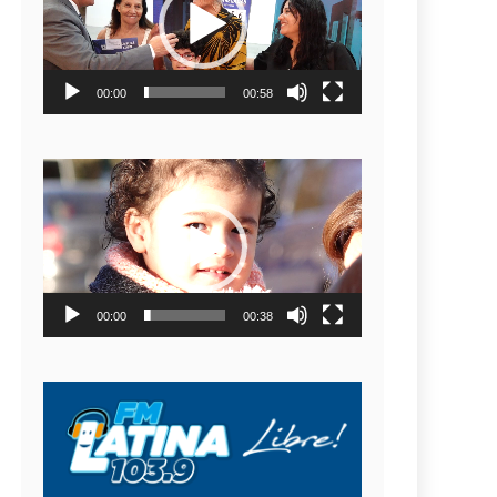
video
00:00
00:58
Reproductor
de
video
00:00
00:38