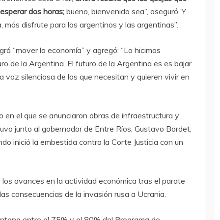
esperar dos horas;
bueno, bienvenido sea”, aseguró. Y
, más disfrute para los argentinos y las argentinas”.
ogró “mover la economía” y agregó: “Lo hicimos
uro de la Argentina. El futuro de la Argentina es es bajar
la voz silenciosa de los que necesitan y quieren vivir en
en el que se anunciaron obras de infraestructura y
uvo junto al gobernador de Entre Ríos, Gustavo Bordet,
o inició la embestida contra la Corte Justicia con un
 los avances en la actividad económica tras el parate
s consecuencias de la invasión rusa a Ucrania.
entena entre el 75% y el 80% del Programa de