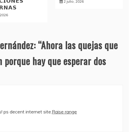
𝗖𝗜𝗢𝗡𝗘𝗦
2 julio, 2026
𝗥𝗡𝗔𝗦
, 2026
Fernández: “Ahora las quejas que
n porque hay que esperar dos
! ps decent internet site.
Raise range