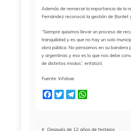
Además de remarcar la importancia de la re
Fernández reconoció la gestión de Bordet 
“Siempre quisimos llevar un proceso de re
tranquilidad y es que no hay un solo munici
obra pública. No pensamos en su bandera po
y argentinas y eso es lo que nos debe conv
de distintos modos”, enfatizó.
Fuente: Infobae
F
T
T
W
a
w
el
h
c
itt
e
at
e
er
gr
s
Navegación
Después de 12 años de festejos