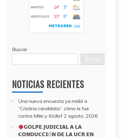
Buscar
Buscar
NOTICIAS RECIENTES
Una nueva encuesta ya midió a
“Cristina candidata”: cómo le fue
contra Milei y Kicillof
2 agosto, 2026
𝗚𝗢𝗟𝗣𝗘 𝗝𝗨𝗗𝗜𝗖𝗜𝗔𝗟 𝗔 𝗟𝗔
𝗖𝗢𝗡𝗗𝗨𝗖𝗖𝗜Ó𝗡 𝗗𝗘 𝗟𝗔 𝗨𝗖𝗥 𝗘𝗡