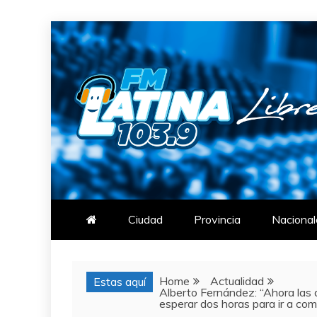
Skip
to
content
FM LATINA
NOTICIAS
Ciudad
Provincia
Nacional
Home
Actualidad
Estas aquí
Alberto Fernández: “Ahora las 
esperar dos horas para ir a com