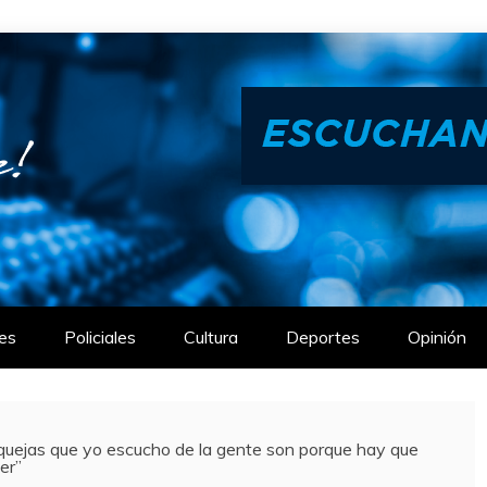
es
Policiales
Cultura
Deportes
Opinión
quejas que yo escucho de la gente son porque hay que
er”