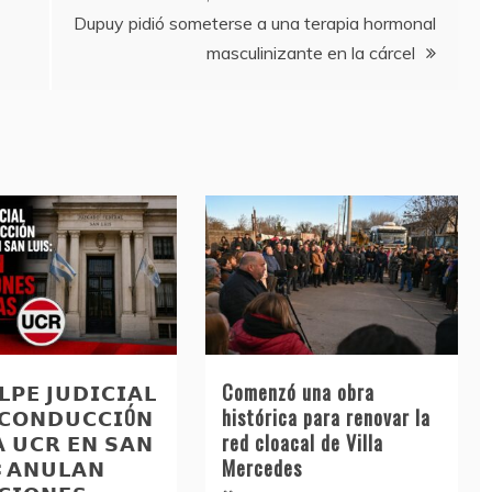
Dupuy pidió someterse a una terapia hormonal
masculinizante en la cárcel
𝗣𝗘 𝗝𝗨𝗗𝗜𝗖𝗜𝗔𝗟
Comenzó una obra
 𝗖𝗢𝗡𝗗𝗨𝗖𝗖𝗜Ó𝗡
histórica para renovar la
𝗔 𝗨𝗖𝗥 𝗘𝗡 𝗦𝗔𝗡
red cloacal de Villa
: 𝗔𝗡𝗨𝗟𝗔𝗡
Mercedes