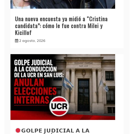
Una nueva encuesta ya midió a “Cristina
candidata”: cómo le fue contra Milei y
Kicillof
2 agosto, 2026
𝗚𝗢𝗟𝗣𝗘 𝗝𝗨𝗗𝗜𝗖𝗜𝗔𝗟 𝗔 𝗟𝗔