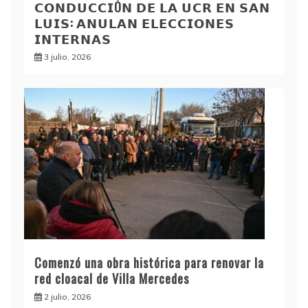
𝗖𝗢𝗡𝗗𝗨𝗖𝗖𝗜Ó𝗡 𝗗𝗘 𝗟𝗔 𝗨𝗖𝗥 𝗘𝗡 𝗦𝗔𝗡
𝗟𝗨𝗜𝗦: 𝗔𝗡𝗨𝗟𝗔𝗡 𝗘𝗟𝗘𝗖𝗖𝗜𝗢𝗡𝗘𝗦
𝗜𝗡𝗧𝗘𝗥𝗡𝗔𝗦
3 julio, 2026
Comenzó una obra histórica para renovar la
red cloacal de Villa Mercedes
2 julio, 2026