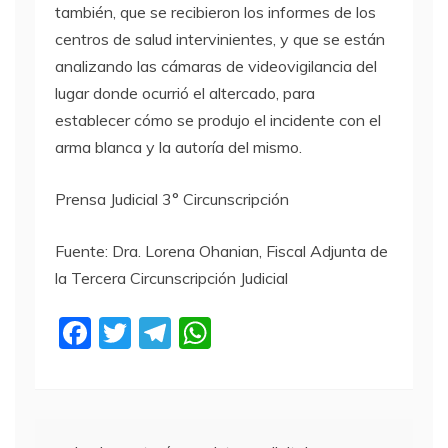
también, que se recibieron los informes de los
centros de salud intervinientes, y que se están
analizando las cámaras de videovigilancia del
lugar donde ocurrió el altercado, para
establecer cómo se produjo el incidente con el
arma blanca y la autoría del mismo.
Prensa Judicial 3° Circunscripción
Fuente: Dra. Lorena Ohanian, Fiscal Adjunta de
la Tercera Circunscripción Judicial
F
T
T
W
a
w
el
h
c
itt
e
at
e
er
gr
s
Navegación