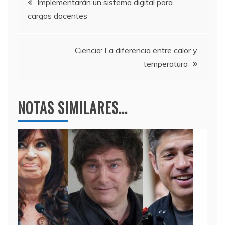
b
a
A
Implementarán un sistema digital para
cargos docentes
o
m
p
de
o
p
entradas
k
Ciencia: La diferencia entre calor y
temperatura
NOTAS SIMILARES...