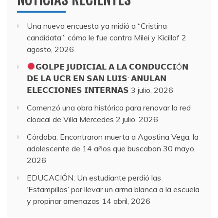
Una nueva encuesta ya midió a “Cristina
candidata”: cómo le fue contra Milei y Kicillof
2
agosto, 2026
𝗚𝗢𝗟𝗣𝗘 𝗝𝗨𝗗𝗜𝗖𝗜𝗔𝗟 𝗔 𝗟𝗔 𝗖𝗢𝗡𝗗𝗨𝗖𝗖𝗜Ó𝗡
𝗗𝗘 𝗟𝗔 𝗨𝗖𝗥 𝗘𝗡 𝗦𝗔𝗡 𝗟𝗨𝗜𝗦: 𝗔𝗡𝗨𝗟𝗔𝗡
𝗘𝗟𝗘𝗖𝗖𝗜𝗢𝗡𝗘𝗦 𝗜𝗡𝗧𝗘𝗥𝗡𝗔𝗦
3 julio, 2026
Comenzó una obra histórica para renovar la red
cloacal de Villa Mercedes
2 julio, 2026
Córdoba: Encontraron muerta a Agostina Vega, la
adolescente de 14 años que buscaban
30 mayo,
2026
EDUCACIÓN: Un estudiante perdió las
‘Estampillas’ por llevar un arma blanca a la escuela
y propinar amenazas
14 abril, 2026