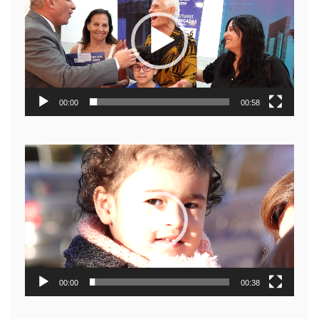
video
00:00
00:58
Reproductor
de
video
00:00
00:38