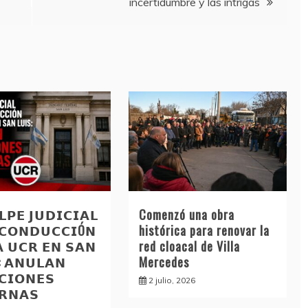
incertidumbre y las intrigas
𝗣𝗘 𝗝𝗨𝗗𝗜𝗖𝗜𝗔𝗟
Comenzó una obra
 𝗖𝗢𝗡𝗗𝗨𝗖𝗖𝗜Ó𝗡
histórica para renovar la
𝗔 𝗨𝗖𝗥 𝗘𝗡 𝗦𝗔𝗡
red cloacal de Villa
: 𝗔𝗡𝗨𝗟𝗔𝗡
Mercedes
𝗖𝗜𝗢𝗡𝗘𝗦
2 julio, 2026
𝗥𝗡𝗔𝗦