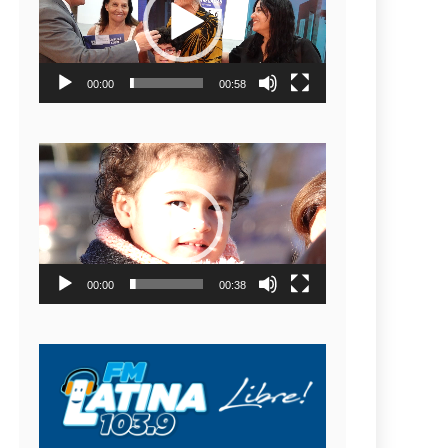
video
00:00
00:58
Reproductor
de
video
00:00
00:38