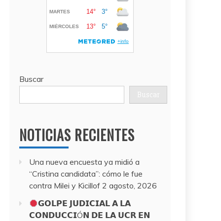
Buscar
Buscar
NOTICIAS RECIENTES
Una nueva encuesta ya midió a
“Cristina candidata”: cómo le fue
contra Milei y Kicillof
2 agosto, 2026
𝗚𝗢𝗟𝗣𝗘 𝗝𝗨𝗗𝗜𝗖𝗜𝗔𝗟 𝗔 𝗟𝗔
𝗖𝗢𝗡𝗗𝗨𝗖𝗖𝗜Ó𝗡 𝗗𝗘 𝗟𝗔 𝗨𝗖𝗥 𝗘𝗡