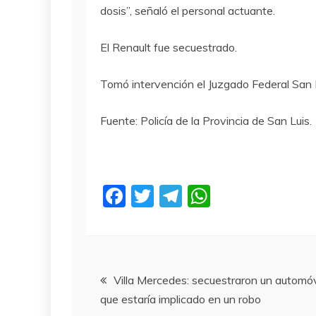
dosis”, señaló el personal actuante.
El Renault fue secuestrado.
Tomó intervención el Juzgado Federal San L
Fuente: Policía de la Provincia de San Luis.
F
T
T
W
a
w
el
h
c
itt
e
at
e
er
gr
s
Navegación
b
a
A
Villa Mercedes: secuestraron un automóv
que estaría implicado en un robo
o
m
p
de