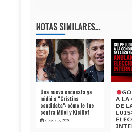
o
p
entradas
k
NOTAS SIMILARES...
Una nueva encuesta ya
𝗚𝗢
midió a “Cristina
𝗔 𝗟𝗔
candidata”: cómo le fue
𝗗𝗘 𝗟
contra Milei y Kicillof
𝗟𝗨𝗜
𝗘𝗟𝗘𝗖
2 agosto, 2026
𝗜𝗡𝗧