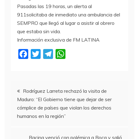
Pasadas las 19 horas, un alerta al
911solicitaba de inmediato una ambulancia del
SEMPRO que llegó al lugar a asistir al obrero
que estaba sin vida.
Información exclusiva de FM LATINA
F
T
T
W
a
w
el
h
c
itt
e
at
e
er
gr
s
Navegación
b
a
A
Rodríguez Larreta rechazó la visita de
Maduro: “El Gobierno tiene que dejar de ser
o
m
p
de
cómplice de países que violan los derechos
o
p
humanos en la región”
entradas
k
Racing venció con polémica a Boca y salió