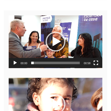
Reproductor
de
video
00:00
00:58
Reproductor
de
video