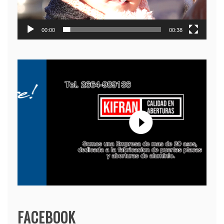
00:00
00:38
FACEBOOK