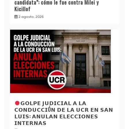
candidata”: cómo le fue contra Milei y
Kicillof
2 agosto, 2026
𝗚𝗢𝗟𝗣𝗘 𝗝𝗨𝗗𝗜𝗖𝗜𝗔𝗟 𝗔 𝗟𝗔
𝗖𝗢𝗡𝗗𝗨𝗖𝗖𝗜Ó𝗡 𝗗𝗘 𝗟𝗔 𝗨𝗖𝗥 𝗘𝗡 𝗦𝗔𝗡
𝗟𝗨𝗜𝗦: 𝗔𝗡𝗨𝗟𝗔𝗡 𝗘𝗟𝗘𝗖𝗖𝗜𝗢𝗡𝗘𝗦
𝗜𝗡𝗧𝗘𝗥𝗡𝗔𝗦