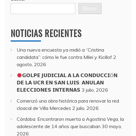
Buscar
NOTICIAS RECIENTES
Una nueva encuesta ya midió a “Cristina
candidata”: cómo le fue contra Milei y Kicillof
2
agosto, 2026
𝗚𝗢𝗟𝗣𝗘 𝗝𝗨𝗗𝗜𝗖𝗜𝗔𝗟 𝗔 𝗟𝗔 𝗖𝗢𝗡𝗗𝗨𝗖𝗖𝗜Ó𝗡
𝗗𝗘 𝗟𝗔 𝗨𝗖𝗥 𝗘𝗡 𝗦𝗔𝗡 𝗟𝗨𝗜𝗦: 𝗔𝗡𝗨𝗟𝗔𝗡
𝗘𝗟𝗘𝗖𝗖𝗜𝗢𝗡𝗘𝗦 𝗜𝗡𝗧𝗘𝗥𝗡𝗔𝗦
3 julio, 2026
Comenzó una obra histórica para renovar la red
cloacal de Villa Mercedes
2 julio, 2026
Córdoba: Encontraron muerta a Agostina Vega, la
adolescente de 14 años que buscaban
30 mayo,
2026