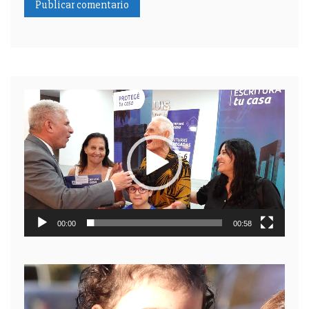
Reproductor
de
video
00:00
00:58
Reproductor
de