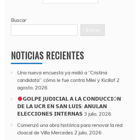
Buscar
Buscar
NOTICIAS RECIENTES
Una nueva encuesta ya midió a “Cristina
candidata”: cómo le fue contra Milei y Kicillof
2
agosto, 2026
𝗚𝗢𝗟𝗣𝗘 𝗝𝗨𝗗𝗜𝗖𝗜𝗔𝗟 𝗔 𝗟𝗔 𝗖𝗢𝗡𝗗𝗨𝗖𝗖𝗜Ó𝗡
𝗗𝗘 𝗟𝗔 𝗨𝗖𝗥 𝗘𝗡 𝗦𝗔𝗡 𝗟𝗨𝗜𝗦: 𝗔𝗡𝗨𝗟𝗔𝗡
𝗘𝗟𝗘𝗖𝗖𝗜𝗢𝗡𝗘𝗦 𝗜𝗡𝗧𝗘𝗥𝗡𝗔𝗦
3 julio, 2026
Comenzó una obra histórica para renovar la red
cloacal de Villa Mercedes
2 julio, 2026