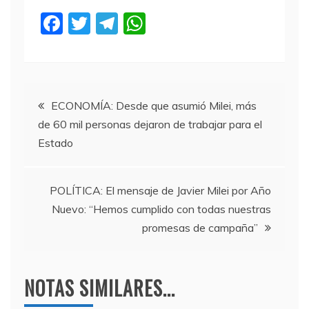
F
T
T
W
a
w
el
h
c
itt
e
at
e
er
gr
s
Navegación
b
a
A
ECONOMÍA: Desde que asumió Milei, más
de 60 mil personas dejaron de trabajar para el
o
m
p
de
Estado
o
p
entradas
k
POLÍTICA: El mensaje de Javier Milei por Año
Nuevo: “Hemos cumplido con todas nuestras
promesas de campaña”
NOTAS SIMILARES...