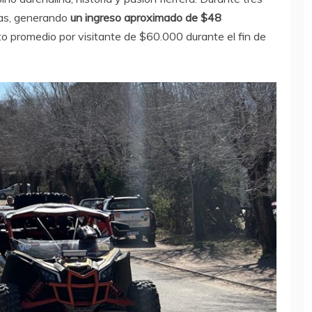
onas, generando
un ingreso aproximado de $48
to promedio por visitante de $60.000 durante el fin de