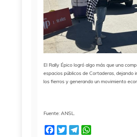
El Rally Épico logró algo más que una compet
espacios públicos de Cortaderas, dejando 
los fierros y generando un movimiento econ
Fuente: ANSL.
F
T
T
W