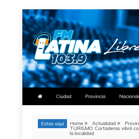
Skip
to
content
FM LATINA
NOTICIAS
Ciudad
Provincia
Nacional
Home
Actualidad
Provin
Estas aquí
TURISMO: Cortaderas vibró con l
la localidad