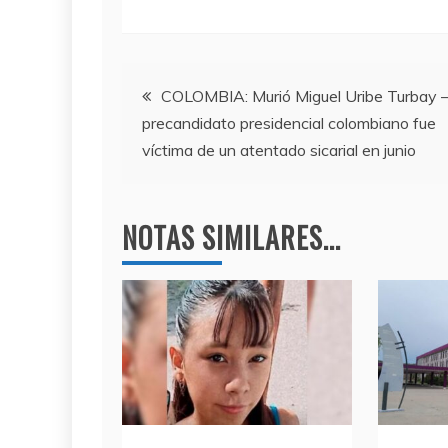
a
w
el
h
c
itt
e
at
e
er
gr
s
Navegación
b
a
A
COLOMBIA: Murió Miguel Uribe Turbay –
precandidato presidencial colombiano fue
o
m
p
de
víctima de un atentado sicarial en junio
o
p
entradas
k
NOTAS SIMILARES...