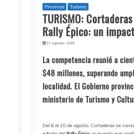
Provincia
Turismo
TURISMO: Cortaderas v
Rally Épico: un impact
11 agosto, 2025
La competencia reunió a cient
$48 millones, superando ampl
localidad. El Gobierno provin
ministerio de Turismo y Cultu
Del 8 al 10 de agosto, Cortaderas se convir
edición del
Rally Épico
, un evento que combi