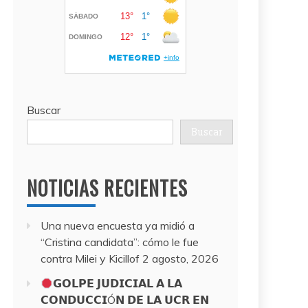
Buscar
Buscar
NOTICIAS RECIENTES
Una nueva encuesta ya midió a
“Cristina candidata”: cómo le fue
contra Milei y Kicillof
2 agosto, 2026
𝗚𝗢𝗟𝗣𝗘 𝗝𝗨𝗗𝗜𝗖𝗜𝗔𝗟 𝗔 𝗟𝗔
𝗖𝗢𝗡𝗗𝗨𝗖𝗖𝗜Ó𝗡 𝗗𝗘 𝗟𝗔 𝗨𝗖𝗥 𝗘𝗡