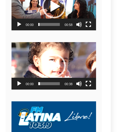
video
00:00
00:58
Reproductor
de
video
00:00
00:38