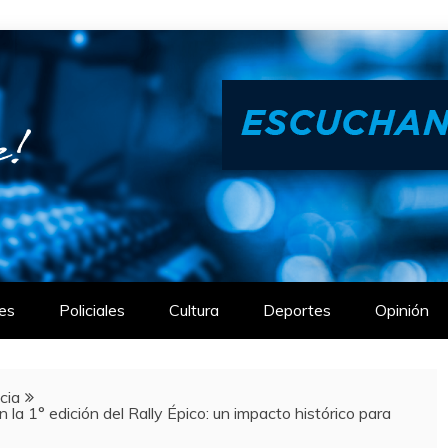
es
Policiales
Cultura
Deportes
Opinión
cia
a 1° edición del Rally Épico: un impacto histórico para