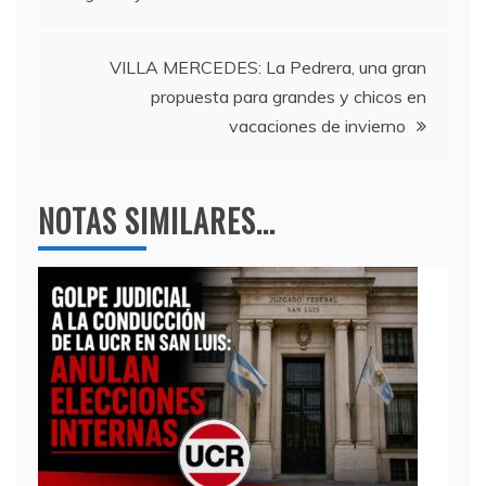
o
m
p
de
o
p
entradas
k
VILLA MERCEDES: La Pedrera, una gran
propuesta para grandes y chicos en
vacaciones de invierno
NOTAS SIMILARES...