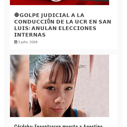
🛑𝗚𝗢𝗟𝗣𝗘 𝗝𝗨𝗗𝗜𝗖𝗜𝗔𝗟 𝗔 𝗟𝗔
𝗖𝗢𝗡𝗗𝗨𝗖𝗖𝗜Ó𝗡 𝗗𝗘 𝗟𝗔 𝗨𝗖𝗥 𝗘𝗡 𝗦𝗔𝗡
𝗟𝗨𝗜𝗦: 𝗔𝗡𝗨𝗟𝗔𝗡 𝗘𝗟𝗘𝗖𝗖𝗜𝗢𝗡𝗘𝗦
𝗜𝗡𝗧𝗘𝗥𝗡𝗔𝗦
3 julio, 2026
Córdoba: Encontraron muerta a Agostina