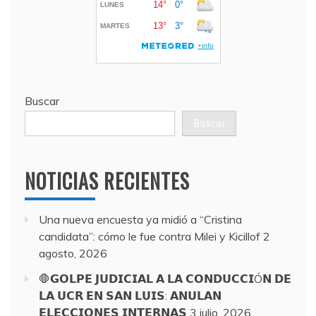
Buscar
Buscar
NOTICIAS RECIENTES
Una nueva encuesta ya midió a “Cristina
candidata”: cómo le fue contra Milei y Kicillof
2
agosto, 2026
🛑𝗚𝗢𝗟𝗣𝗘 𝗝𝗨𝗗𝗜𝗖𝗜𝗔𝗟 𝗔 𝗟𝗔 𝗖𝗢𝗡𝗗𝗨𝗖𝗖𝗜Ó𝗡 𝗗𝗘
𝗟𝗔 𝗨𝗖𝗥 𝗘𝗡 𝗦𝗔𝗡 𝗟𝗨𝗜𝗦: 𝗔𝗡𝗨𝗟𝗔𝗡
𝗘𝗟𝗘𝗖𝗖𝗜𝗢𝗡𝗘𝗦 𝗜𝗡𝗧𝗘𝗥𝗡𝗔𝗦
3 julio, 2026