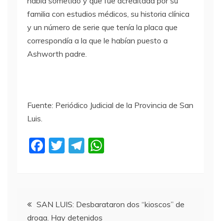
había sometido y que fue acreditada por su
familia con estudios médicos, su historia clínica
y un número de serie que tenía la placa que
correspondía a la que le habían puesto a
Ashworth padre.
Fuente: Periódico Judicial de la Provincia de San
Luis.
F
T
T
W
a
w
el
h
c
itt
e
at
e
er
gr
s
Navegación
b
a
A
SAN LUIS: Desbarataron dos “kioscos” de
droga. Hay detenidos