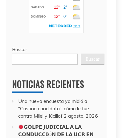
Buscar
Buscar
NOTICIAS RECIENTES
Una nueva encuesta ya midió a
“Cristina candidata”: cómo le fue
contra Milei y Kicillof
2 agosto, 2026
𝗚𝗢𝗟𝗣𝗘 𝗝𝗨𝗗𝗜𝗖𝗜𝗔𝗟 𝗔 𝗟𝗔
𝗖𝗢𝗡𝗗𝗨𝗖𝗖𝗜Ó𝗡 𝗗𝗘 𝗟𝗔 𝗨𝗖𝗥 𝗘𝗡