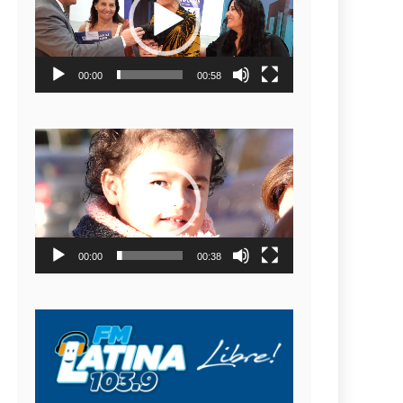
video
00:00
00:58
Reproductor
de
video
00:00
00:38