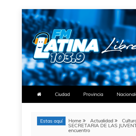
Skip
to
content
FM LATINA
NOTICIAS
Ciudad
Provincia
Nacional
Home
Actualidad
Cultur
Estas aquí
SECRETARIA DE LAS JUVENTUDE
encuentro