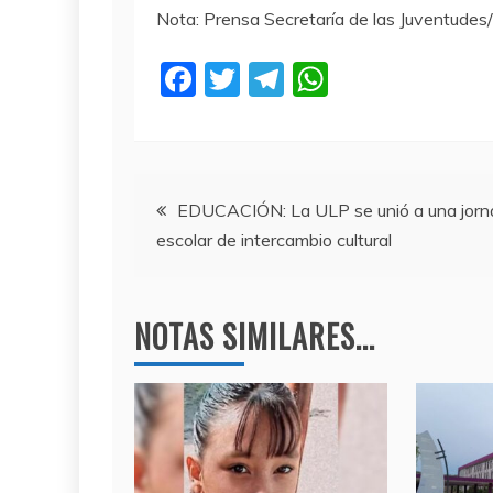
Nota: Prensa Secretaría de las Juventude
F
T
T
W
a
w
el
h
c
itt
e
at
e
er
gr
s
Navegación
b
a
A
EDUCACIÓN: La ULP se unió a una jor
escolar de intercambio cultural
o
m
p
de
o
p
entradas
k
NOTAS SIMILARES...