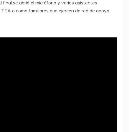
l final se abrió el micrófono y varios asistentes
 TEA o como familiares que ejercen de red de apoyo.