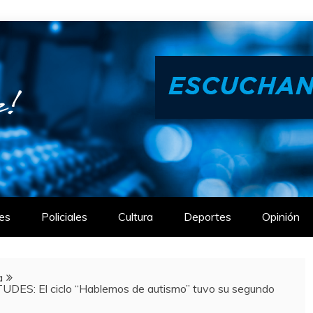
es
Policiales
Cultura
Deportes
Opinión
a
S: El ciclo “Hablemos de autismo” tuvo su segundo