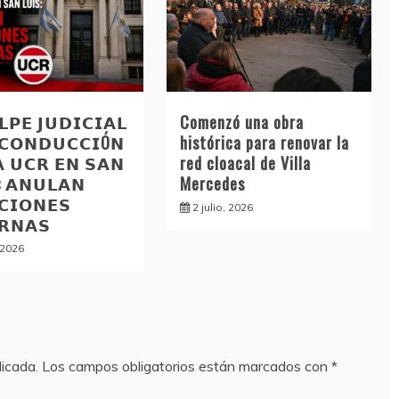
𝗣𝗘 𝗝𝗨𝗗𝗜𝗖𝗜𝗔𝗟
Comenzó una obra
 𝗖𝗢𝗡𝗗𝗨𝗖𝗖𝗜Ó𝗡
histórica para renovar la
𝗔 𝗨𝗖𝗥 𝗘𝗡 𝗦𝗔𝗡
red cloacal de Villa
: 𝗔𝗡𝗨𝗟𝗔𝗡
Mercedes
𝗖𝗜𝗢𝗡𝗘𝗦
2 julio, 2026
𝗥𝗡𝗔𝗦
, 2026
licada.
Los campos obligatorios están marcados con
*