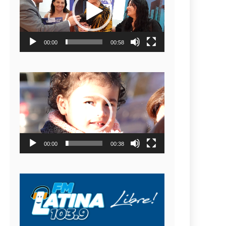
video
00:00
00:58
Reproductor
de
video
00:00
00:38