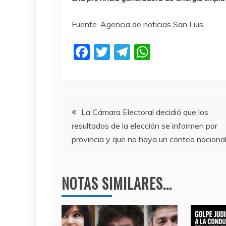
Fuente. Agencia de noticias San Luis
F
T
T
W
a
w
el
h
c
itt
e
at
e
er
gr
s
Navegación
b
a
A
La Cámara Electoral decidió que los
resultados de la elección se informen por
o
m
p
de
provincia y que no haya un conteo naciona
o
p
entradas
k
NOTAS SIMILARES...