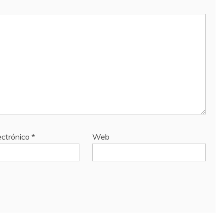
ectrónico
*
Web