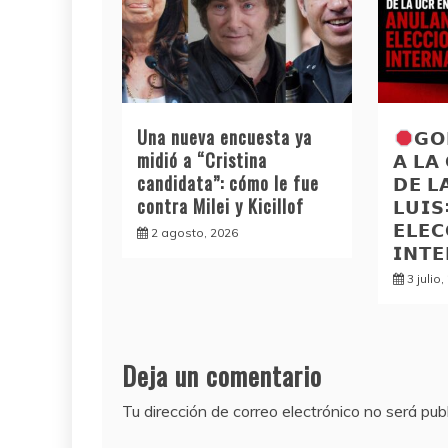
Una nueva encuesta ya
𝗚𝗢
midió a “Cristina
𝗔 𝗟𝗔
candidata”: cómo le fue
𝗗𝗘 𝗟
contra Milei y Kicillof
𝗟𝗨𝗜
𝗘𝗟𝗘𝗖
2 agosto, 2026
𝗜𝗡𝗧
3 julio
Deja un comentario
Tu dirección de correo electrónico no será pub