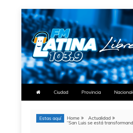
Skip
to
content
FM LATINA
NOTICIAS
Ciudad
Provincia
Nacional
Home
Actualidad
Estas aquí
“San Luis se está transformand