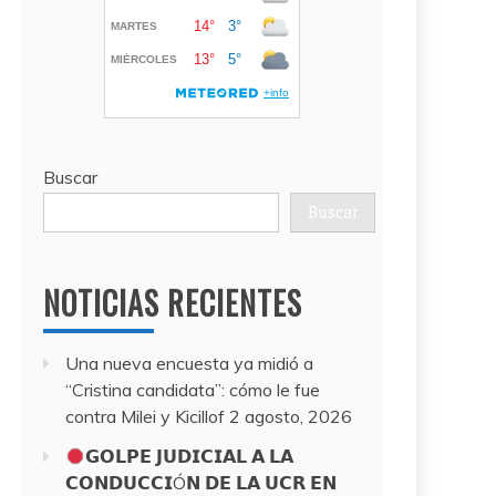
Buscar
Buscar
NOTICIAS RECIENTES
Una nueva encuesta ya midió a
“Cristina candidata”: cómo le fue
contra Milei y Kicillof
2 agosto, 2026
𝗚𝗢𝗟𝗣𝗘 𝗝𝗨𝗗𝗜𝗖𝗜𝗔𝗟 𝗔 𝗟𝗔
𝗖𝗢𝗡𝗗𝗨𝗖𝗖𝗜Ó𝗡 𝗗𝗘 𝗟𝗔 𝗨𝗖𝗥 𝗘𝗡