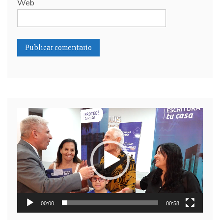
Web
Reproductor
de
video
00:00
00:58