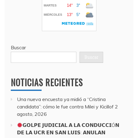
Buscar
Buscar
NOTICIAS RECIENTES
Una nueva encuesta ya midió a “Cristina
candidata”: cómo le fue contra Milei y Kicillof
2
agosto, 2026
𝗚𝗢𝗟𝗣𝗘 𝗝𝗨𝗗𝗜𝗖𝗜𝗔𝗟 𝗔 𝗟𝗔 𝗖𝗢𝗡𝗗𝗨𝗖𝗖𝗜Ó𝗡
𝗗𝗘 𝗟𝗔 𝗨𝗖𝗥 𝗘𝗡 𝗦𝗔𝗡 𝗟𝗨𝗜𝗦: 𝗔𝗡𝗨𝗟𝗔𝗡