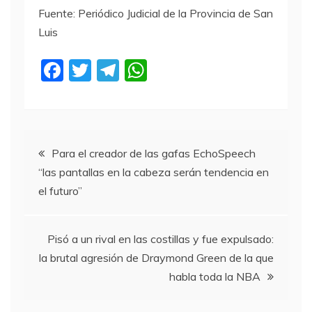
Fuente: Periódico Judicial de la Provincia de San
Luis
F
T
T
W
a
w
el
h
c
itt
e
at
e
er
gr
s
Navegación
b
a
A
Para el creador de las gafas EchoSpeech
“las pantallas en la cabeza serán tendencia en
o
m
p
de
el futuro”
o
p
entradas
k
Pisó a un rival en las costillas y fue expulsado:
la brutal agresión de Draymond Green de la que
habla toda la NBA