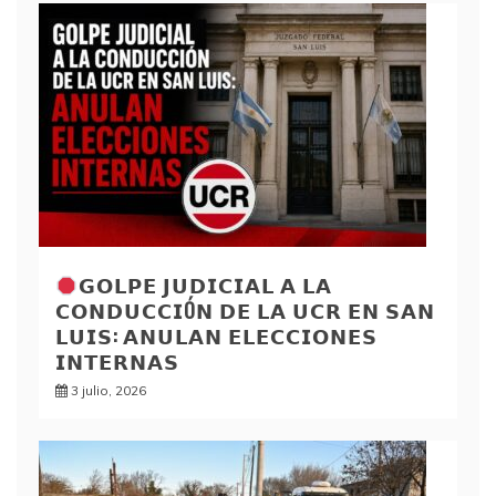
𝗚𝗢𝗟𝗣𝗘 𝗝𝗨𝗗𝗜𝗖𝗜𝗔𝗟 𝗔 𝗟𝗔
𝗖𝗢𝗡𝗗𝗨𝗖𝗖𝗜Ó𝗡 𝗗𝗘 𝗟𝗔 𝗨𝗖𝗥 𝗘𝗡 𝗦𝗔𝗡
𝗟𝗨𝗜𝗦: 𝗔𝗡𝗨𝗟𝗔𝗡 𝗘𝗟𝗘𝗖𝗖𝗜𝗢𝗡𝗘𝗦
𝗜𝗡𝗧𝗘𝗥𝗡𝗔𝗦
3 julio, 2026