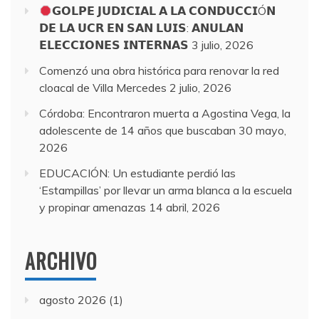
𝗚𝗢𝗟𝗣𝗘 𝗝𝗨𝗗𝗜𝗖𝗜𝗔𝗟 𝗔 𝗟𝗔 𝗖𝗢𝗡𝗗𝗨𝗖𝗖𝗜Ó𝗡
𝗗𝗘 𝗟𝗔 𝗨𝗖𝗥 𝗘𝗡 𝗦𝗔𝗡 𝗟𝗨𝗜𝗦: 𝗔𝗡𝗨𝗟𝗔𝗡
𝗘𝗟𝗘𝗖𝗖𝗜𝗢𝗡𝗘𝗦 𝗜𝗡𝗧𝗘𝗥𝗡𝗔𝗦
3 julio, 2026
Comenzó una obra histórica para renovar la red
cloacal de Villa Mercedes
2 julio, 2026
Córdoba: Encontraron muerta a Agostina Vega, la
adolescente de 14 años que buscaban
30 mayo,
2026
EDUCACIÓN: Un estudiante perdió las
‘Estampillas’ por llevar un arma blanca a la escuela
y propinar amenazas
14 abril, 2026
ARCHIVO
agosto 2026
(1)