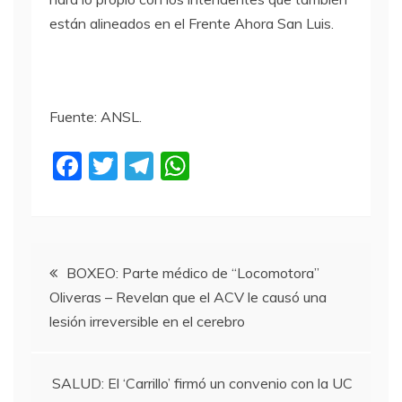
están alineados en el Frente Ahora San Luis.
Fuente: ANSL.
F
T
T
W
a
w
el
h
c
itt
e
at
e
er
gr
s
Navegación
b
a
A
BOXEO: Parte médico de “Locomotora”
Oliveras – Revelan que el ACV le causó una
o
m
p
de
lesión irreversible en el cerebro
o
p
entradas
k
SALUD: El ‘Carrillo’ firmó un convenio con la UC