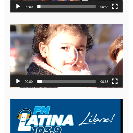
00:00
00:58
Reproductor
de
video
00:00
00:38