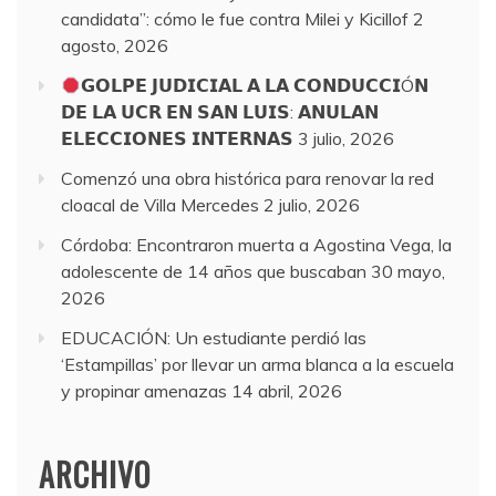
candidata”: cómo le fue contra Milei y Kicillof
2
agosto, 2026
𝗚𝗢𝗟𝗣𝗘 𝗝𝗨𝗗𝗜𝗖𝗜𝗔𝗟 𝗔 𝗟𝗔 𝗖𝗢𝗡𝗗𝗨𝗖𝗖𝗜Ó𝗡
𝗗𝗘 𝗟𝗔 𝗨𝗖𝗥 𝗘𝗡 𝗦𝗔𝗡 𝗟𝗨𝗜𝗦: 𝗔𝗡𝗨𝗟𝗔𝗡
𝗘𝗟𝗘𝗖𝗖𝗜𝗢𝗡𝗘𝗦 𝗜𝗡𝗧𝗘𝗥𝗡𝗔𝗦
3 julio, 2026
Comenzó una obra histórica para renovar la red
cloacal de Villa Mercedes
2 julio, 2026
Córdoba: Encontraron muerta a Agostina Vega, la
adolescente de 14 años que buscaban
30 mayo,
2026
EDUCACIÓN: Un estudiante perdió las
‘Estampillas’ por llevar un arma blanca a la escuela
y propinar amenazas
14 abril, 2026
ARCHIVO