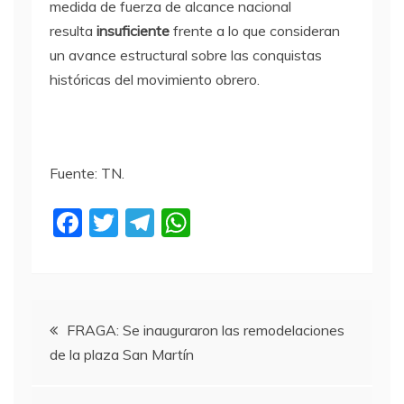
medida de fuerza de alcance nacional
resulta
insuficiente
frente a lo que consideran
un avance estructural sobre las conquistas
históricas del movimiento obrero.
Fuente: TN.
F
T
T
W
a
w
el
h
c
itt
e
at
e
er
gr
s
Navegación
b
a
A
FRAGA: Se inauguraron las remodelaciones
de la plaza San Martín
o
m
p
de
o
p