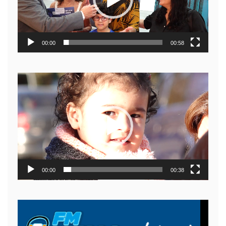
00:00
00:58
Reproductor
de
video
00:00
00:38