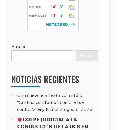
Buscar
Buscar
NOTICIAS RECIENTES
Una nueva encuesta ya midió a
“Cristina candidata”: cómo le fue
contra Milei y Kicillof
2 agosto, 2026
𝗚𝗢𝗟𝗣𝗘 𝗝𝗨𝗗𝗜𝗖𝗜𝗔𝗟 𝗔 𝗟𝗔
𝗖𝗢𝗡𝗗𝗨𝗖𝗖𝗜Ó𝗡 𝗗𝗘 𝗟𝗔 𝗨𝗖𝗥 𝗘𝗡