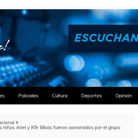
es
Policiales
Cultura
Deportes
Opinión
acional
niños Ariel y Kfir Bibas fueron asesinados por el grupo