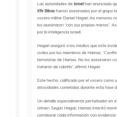
Las autoridades de
Israel
han anunciado que
Kfir Bibas
fueron asesinados por el grupo te
vocero militar Daniel Hagari, los menores n
los asesinaron “con sus propias manos”. A
por la inteligencia israelí.
Hagari aseguró a los medios que este incid
civiles por los miembros de Hamas. “Confi
terroristas de Hamas. No los asesinaron co
trataron de cubrirlo”, afirmó Hagari.
Este hecho, calificado por el vocero como un
atrocidades cometidas durante esta fase de
Un detalle especialmente perturbador en est
crimen. Según Hagari, Hamas intentó monta
corroborar cada información con evidencia y