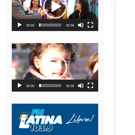
video
00:00
00:58
Reproductor
de
video
00:00
00:38