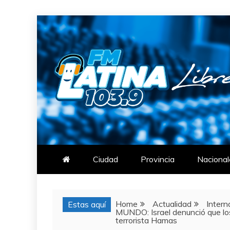
Skip
to
content
FM LATINA
NOTICIAS
Ciudad
Provincia
Nacional
Home
Actualidad
Intern
Estas aquí
MUNDO: Israel denunció que los 
terrorista Hamas