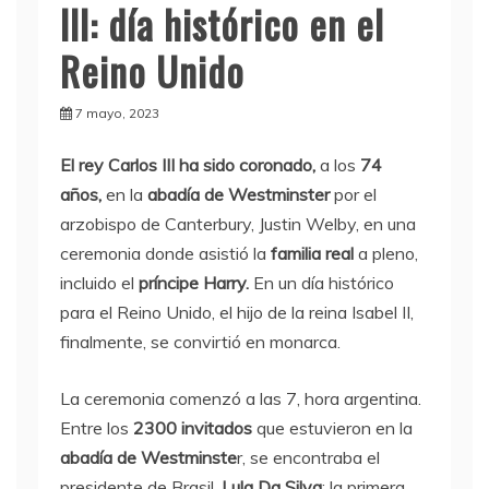
III: día histórico en el
Reino Unido
7 mayo, 2023
El rey Carlos III ha sido coronado,
a los
74
años,
en la
abadía de Westminster
por el
arzobispo de Canterbury, Justin Welby, en una
ceremonia donde asistió la
familia real
a pleno,
incluido el
príncipe Harry.
En un día histórico
para el Reino Unido, el hijo de la reina Isabel II,
finalmente, se convirtió en monarca.
La ceremonia comenzó a las 7, hora argentina.
Entre los
2300 invitados
que estuvieron en la
abadía de Westminste
r, se encontraba el
presidente de Brasil,
Lula Da Silva
; la primera