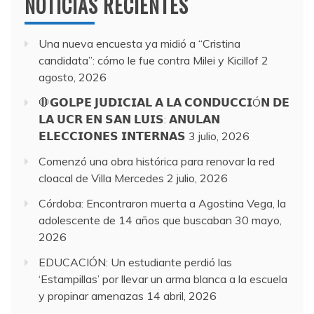
NOTICIAS RECIENTES
Una nueva encuesta ya midió a “Cristina
candidata”: cómo le fue contra Milei y Kicillof
2
agosto, 2026
🛑𝗚𝗢𝗟𝗣𝗘 𝗝𝗨𝗗𝗜𝗖𝗜𝗔𝗟 𝗔 𝗟𝗔 𝗖𝗢𝗡𝗗𝗨𝗖𝗖𝗜Ó𝗡 𝗗𝗘
𝗟𝗔 𝗨𝗖𝗥 𝗘𝗡 𝗦𝗔𝗡 𝗟𝗨𝗜𝗦: 𝗔𝗡𝗨𝗟𝗔𝗡
𝗘𝗟𝗘𝗖𝗖𝗜𝗢𝗡𝗘𝗦 𝗜𝗡𝗧𝗘𝗥𝗡𝗔𝗦
3 julio, 2026
Comenzó una obra histórica para renovar la red
cloacal de Villa Mercedes
2 julio, 2026
Córdoba: Encontraron muerta a Agostina Vega, la
adolescente de 14 años que buscaban
30 mayo,
2026
EDUCACIÓN: Un estudiante perdió las
‘Estampillas’ por llevar un arma blanca a la escuela
y propinar amenazas
14 abril, 2026