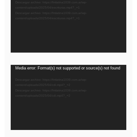
Descargar archivo: https://fmlatina1039.com.ar/wp-
video
content/uploads/2025/04/escrituras.mp4?_=1
Descargar archivo: https://fmlatina1039.com.ar/wp-
content/uploads/2025/04/escrituras.mp4?_=1
Reproductor
Media error: Format(s) not supported or source(s) not found
de
Descargar archivo: https://fmlatina1039.com.ar/wp-
video
content/uploads/2025/04/cdi.mp4?_=2
Descargar archivo: https://fmlatina1039.com.ar/wp-
content/uploads/2025/04/cdi.mp4?_=2