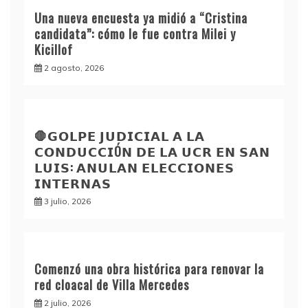
Una nueva encuesta ya midió a “Cristina
candidata”: cómo le fue contra Milei y
Kicillof
2 agosto, 2026
🛑𝗚𝗢𝗟𝗣𝗘 𝗝𝗨𝗗𝗜𝗖𝗜𝗔𝗟 𝗔 𝗟𝗔
𝗖𝗢𝗡𝗗𝗨𝗖𝗖𝗜Ó𝗡 𝗗𝗘 𝗟𝗔 𝗨𝗖𝗥 𝗘𝗡 𝗦𝗔𝗡
𝗟𝗨𝗜𝗦: 𝗔𝗡𝗨𝗟𝗔𝗡 𝗘𝗟𝗘𝗖𝗖𝗜𝗢𝗡𝗘𝗦
𝗜𝗡𝗧𝗘𝗥𝗡𝗔𝗦
3 julio, 2026
Comenzó una obra histórica para renovar la
red cloacal de Villa Mercedes
2 julio, 2026