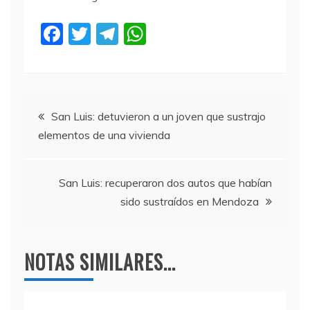
F
T
T
W
a
w
el
h
c
itt
e
at
e
er
gr
s
Navegación
b
a
A
San Luis: detuvieron a un joven que sustrajo
elementos de una vivienda
o
m
p
de
o
p
entradas
k
San Luis: recuperaron dos autos que habían
sido sustraídos en Mendoza
NOTAS SIMILARES...