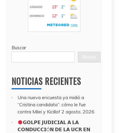
Buscar
Buscar
NOTICIAS RECIENTES
Una nueva encuesta ya midió a
“Cristina candidata”: cómo le fue
contra Milei y Kicillof
2 agosto, 2026
𝗚𝗢𝗟𝗣𝗘 𝗝𝗨𝗗𝗜𝗖𝗜𝗔𝗟 𝗔 𝗟𝗔
𝗖𝗢𝗡𝗗𝗨𝗖𝗖𝗜Ó𝗡 𝗗𝗘 𝗟𝗔 𝗨𝗖𝗥 𝗘𝗡