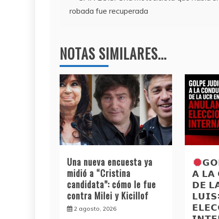
b
a
A
robada fue recuperada
o
m
p
de
o
p
entradas
k
NOTAS SIMILARES...
Una nueva encuesta ya
𝗚𝗢
midió a “Cristina
𝗔 𝗟𝗔
candidata”: cómo le fue
𝗗𝗘 𝗟
contra Milei y Kicillof
𝗟𝗨𝗜
𝗘𝗟𝗘𝗖
2 agosto, 2026
𝗜𝗡𝗧