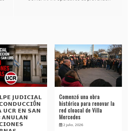
𝗣𝗘 𝗝𝗨𝗗𝗜𝗖𝗜𝗔𝗟
Comenzó una obra
 𝗖𝗢𝗡𝗗𝗨𝗖𝗖𝗜Ó𝗡
histórica para renovar la
𝗔 𝗨𝗖𝗥 𝗘𝗡 𝗦𝗔𝗡
red cloacal de Villa
: 𝗔𝗡𝗨𝗟𝗔𝗡
Mercedes
𝗖𝗜𝗢𝗡𝗘𝗦
2 julio, 2026
𝗥𝗡𝗔𝗦