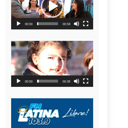
video
00:00
00:58
Reproductor
de
video
00:00
00:38