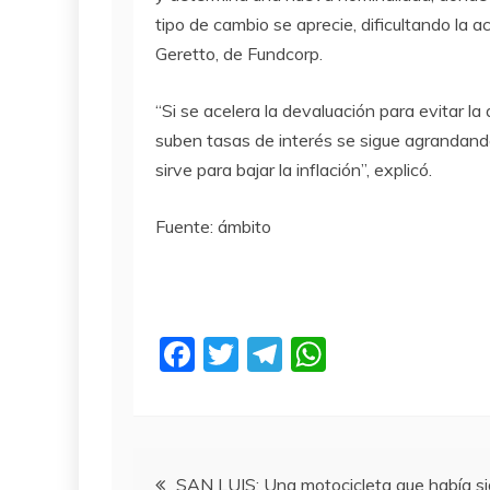
tipo de cambio se aprecie, dificultando la 
Geretto, de Fundcorp.
“Si se acelera la devaluación para evitar la 
suben tasas de interés se sigue agrandando
sirve para bajar la inflación”, explicó.
Fuente: ámbito
F
T
T
W
a
w
el
h
c
itt
e
at
e
er
gr
s
Navegación
SAN LUIS: Una motocicleta que había s