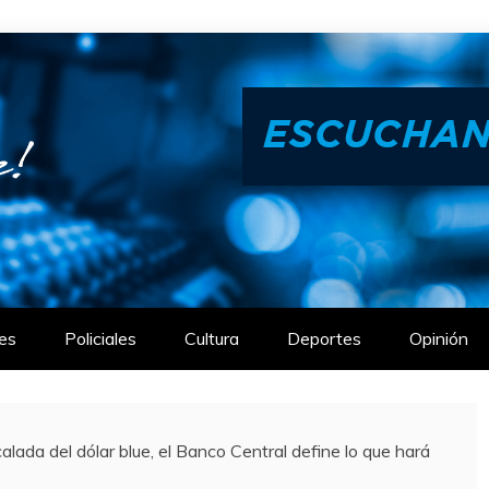
es
Policiales
Cultura
Deportes
Opinión
ada del dólar blue, el Banco Central define lo que hará