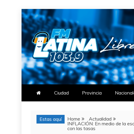
Skip
to
content
FM LATINA
NOTICIAS
Ciudad
Provincia
Nacional
Home
Actualidad
Estas aquí
INFLACIÓN: En medio de la escal
con las tasas