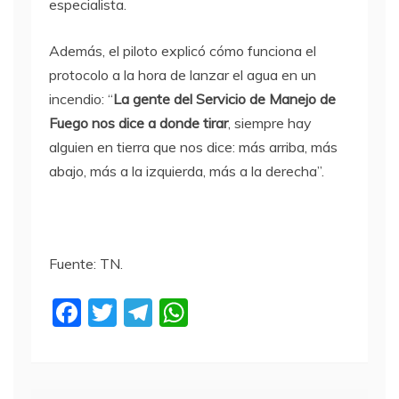
especialista.
Además, el piloto explicó cómo funciona el
protocolo a la hora de lanzar el agua en un
incendio: “
La gente del Servicio de Manejo de
Fuego nos dice a donde tirar
, siempre hay
alguien en tierra que nos dice: más arriba, más
abajo, más a la izquierda, más a la derecha”.
Fuente: TN.
F
T
T
W
a
w
el
h
c
itt
e
at
e
er
gr
s