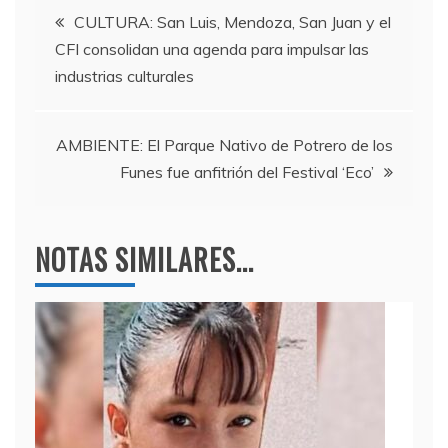
Navegación
b
a
A
CULTURA: San Luis, Mendoza, San Juan y el
CFI consolidan una agenda para impulsar las
o
m
p
de
industrias culturales
o
p
entradas
k
AMBIENTE: El Parque Nativo de Potrero de los
Funes fue anfitrión del Festival ‘Eco’
NOTAS SIMILARES...