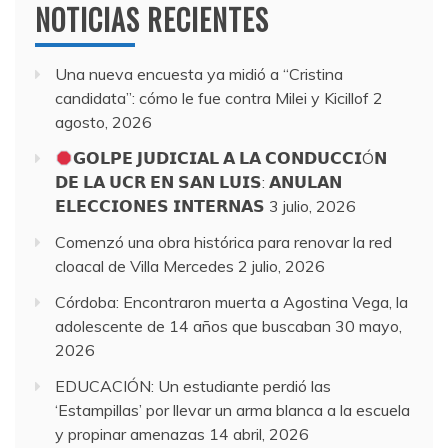
NOTICIAS RECIENTES
Una nueva encuesta ya midió a “Cristina
candidata”: cómo le fue contra Milei y Kicillof
2
agosto, 2026
𝗚𝗢𝗟𝗣𝗘 𝗝𝗨𝗗𝗜𝗖𝗜𝗔𝗟 𝗔 𝗟𝗔 𝗖𝗢𝗡𝗗𝗨𝗖𝗖𝗜Ó𝗡
𝗗𝗘 𝗟𝗔 𝗨𝗖𝗥 𝗘𝗡 𝗦𝗔𝗡 𝗟𝗨𝗜𝗦: 𝗔𝗡𝗨𝗟𝗔𝗡
𝗘𝗟𝗘𝗖𝗖𝗜𝗢𝗡𝗘𝗦 𝗜𝗡𝗧𝗘𝗥𝗡𝗔𝗦
3 julio, 2026
Comenzó una obra histórica para renovar la red
cloacal de Villa Mercedes
2 julio, 2026
Córdoba: Encontraron muerta a Agostina Vega, la
adolescente de 14 años que buscaban
30 mayo,
2026
EDUCACIÓN: Un estudiante perdió las
‘Estampillas’ por llevar un arma blanca a la escuela
y propinar amenazas
14 abril, 2026