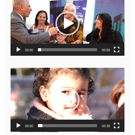
de
video
00:00
00:58
Reproductor
de
video
00:00
00:38