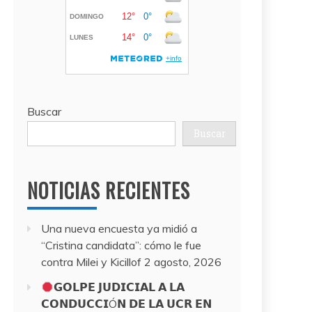
Buscar
Buscar
NOTICIAS RECIENTES
Una nueva encuesta ya midió a
“Cristina candidata”: cómo le fue
contra Milei y Kicillof
2 agosto, 2026
𝗚𝗢𝗟𝗣𝗘 𝗝𝗨𝗗𝗜𝗖𝗜𝗔𝗟 𝗔 𝗟𝗔
𝗖𝗢𝗡𝗗𝗨𝗖𝗖𝗜Ó𝗡 𝗗𝗘 𝗟𝗔 𝗨𝗖𝗥 𝗘𝗡