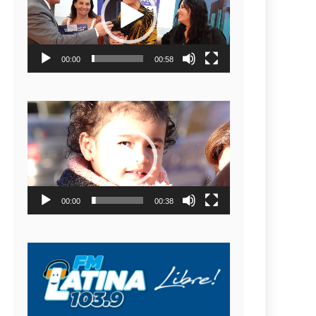
video
00:00
00:58
Reproductor
de
video
00:00
00:38