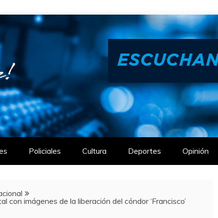
es
Policiales
Cultura
Deportes
Opinión
acional
con imágenes de la liberación del cóndor ‘Francisco’