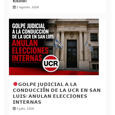
Kicillof
2 agosto, 2026
𝗚𝗢𝗟𝗣𝗘 𝗝𝗨𝗗𝗜𝗖𝗜𝗔𝗟 𝗔 𝗟𝗔
𝗖𝗢𝗡𝗗𝗨𝗖𝗖𝗜Ó𝗡 𝗗𝗘 𝗟𝗔 𝗨𝗖𝗥 𝗘𝗡 𝗦𝗔𝗡
𝗟𝗨𝗜𝗦: 𝗔𝗡𝗨𝗟𝗔𝗡 𝗘𝗟𝗘𝗖𝗖𝗜𝗢𝗡𝗘𝗦
𝗜𝗡𝗧𝗘𝗥𝗡𝗔𝗦
3 julio, 2026