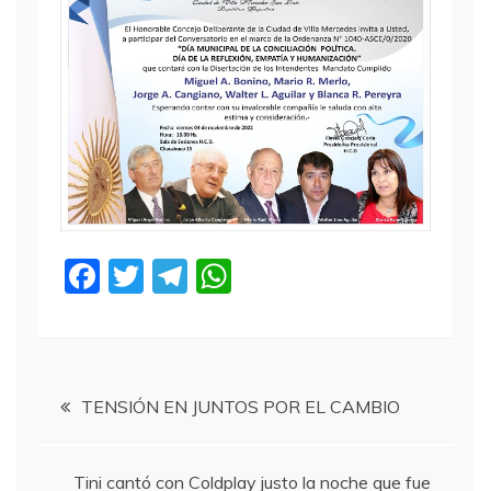
F
T
T
W
a
w
el
h
c
itt
e
at
e
er
gr
s
Navegación
b
a
A
TENSIÓN EN JUNTOS POR EL CAMBIO
o
m
p
de
o
p
Tini cantó con Coldplay justo la noche que fue