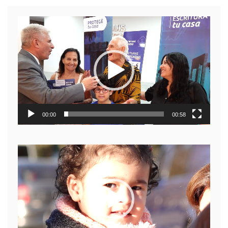
Reproductor
de
video
00:00
00:58
Reproductor
de
video