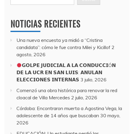
NOTICIAS RECIENTES
Una nueva encuesta ya midió a “Cristina
candidata”: cómo le fue contra Milei y Kicillof
2
agosto, 2026
𝗚𝗢𝗟𝗣𝗘 𝗝𝗨𝗗𝗜𝗖𝗜𝗔𝗟 𝗔 𝗟𝗔 𝗖𝗢𝗡𝗗𝗨𝗖𝗖𝗜Ó𝗡
𝗗𝗘 𝗟𝗔 𝗨𝗖𝗥 𝗘𝗡 𝗦𝗔𝗡 𝗟𝗨𝗜𝗦: 𝗔𝗡𝗨𝗟𝗔𝗡
𝗘𝗟𝗘𝗖𝗖𝗜𝗢𝗡𝗘𝗦 𝗜𝗡𝗧𝗘𝗥𝗡𝗔𝗦
3 julio, 2026
Comenzó una obra histórica para renovar la red
cloacal de Villa Mercedes
2 julio, 2026
Córdoba: Encontraron muerta a Agostina Vega, la
adolescente de 14 años que buscaban
30 mayo,
2026
EDUCACIÓN: Un estudiante perdió las