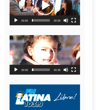
video
00:00
00:58
Reproductor
de
video
00:00
00:38