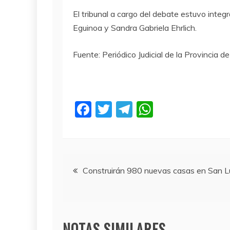
El tribunal a cargo del debate estuvo inte
Eguinoa y Sandra Gabriela Ehrlich.
Fuente: Periódico Judicial de la Provincia d
F
T
T
W
a
w
el
h
c
itt
e
at
e
er
gr
s
Navegación
b
a
A
Construirán 980 nuevas casas en San L
o
m
p
de
o
p
entradas
k
NOTAS SIMILARES...