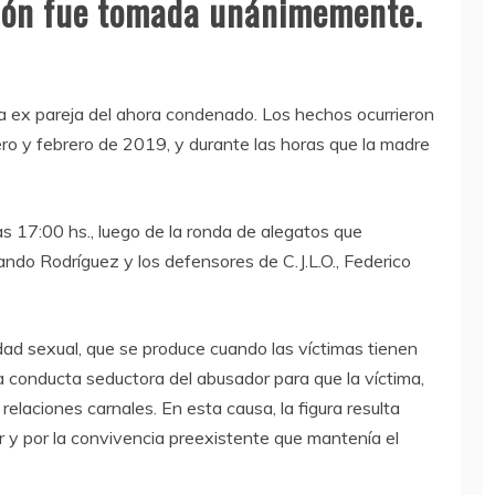
sión fue tomada unánimemente.
 la ex pareja del ahora condenado. Los hechos ocurrieron
ro y febrero de 2019, y durante las horas que la madre
las 17:00 hs., luego de la ronda de alegatos que
nando Rodríguez y los defensores de C.J.L.O., Federico
ridad sexual, que se produce cuando las víctimas tienen
a conducta seductora del abusador para que la víctima,
elaciones carnales. En esta causa, la figura resulta
 y por la convivencia preexistente que mantenía el