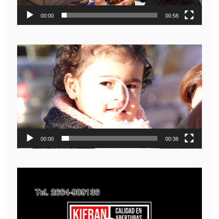
00:00
00:58
Reproductor
de
video
00:00
00:38