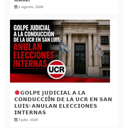
2 agosto, 2026
𝗚𝗢𝗟𝗣𝗘 𝗝𝗨𝗗𝗜𝗖𝗜𝗔𝗟 𝗔 𝗟𝗔
𝗖𝗢𝗡𝗗𝗨𝗖𝗖𝗜Ó𝗡 𝗗𝗘 𝗟𝗔 𝗨𝗖𝗥 𝗘𝗡 𝗦𝗔𝗡
𝗟𝗨𝗜𝗦: 𝗔𝗡𝗨𝗟𝗔𝗡 𝗘𝗟𝗘𝗖𝗖𝗜𝗢𝗡𝗘𝗦
𝗜𝗡𝗧𝗘𝗥𝗡𝗔𝗦
3 julio, 2026