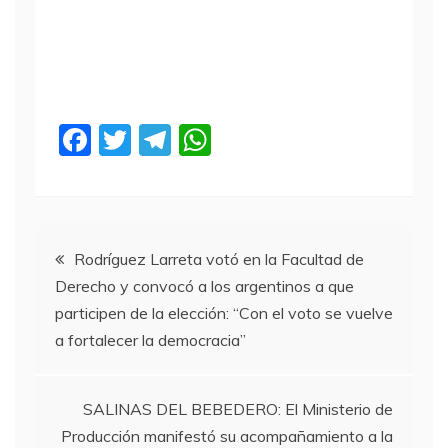
F
T
T
W
a
w
el
h
c
itt
e
at
e
er
gr
s
Navegación
b
a
A
Rodríguez Larreta votó en la Facultad de
Derecho y convocó a los argentinos a que
o
m
p
de
participen de la elección: “Con el voto se vuelve
o
p
a fortalecer la democracia”
entradas
k
SALINAS DEL BEBEDERO: El Ministerio de
Producción manifestó su acompañamiento a la