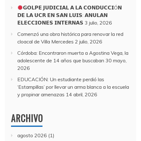
𝗚𝗢𝗟𝗣𝗘 𝗝𝗨𝗗𝗜𝗖𝗜𝗔𝗟 𝗔 𝗟𝗔 𝗖𝗢𝗡𝗗𝗨𝗖𝗖𝗜Ó𝗡
𝗗𝗘 𝗟𝗔 𝗨𝗖𝗥 𝗘𝗡 𝗦𝗔𝗡 𝗟𝗨𝗜𝗦: 𝗔𝗡𝗨𝗟𝗔𝗡
𝗘𝗟𝗘𝗖𝗖𝗜𝗢𝗡𝗘𝗦 𝗜𝗡𝗧𝗘𝗥𝗡𝗔𝗦
3 julio, 2026
Comenzó una obra histórica para renovar la red
cloacal de Villa Mercedes
2 julio, 2026
Córdoba: Encontraron muerta a Agostina Vega, la
adolescente de 14 años que buscaban
30 mayo,
2026
EDUCACIÓN: Un estudiante perdió las
‘Estampillas’ por llevar un arma blanca a la escuela
y propinar amenazas
14 abril, 2026
ARCHIVO
agosto 2026
(1)