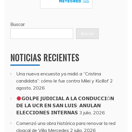
Buscar
Buscar
NOTICIAS RECIENTES
Una nueva encuesta ya midió a “Cristina
candidata”: cómo le fue contra Milei y Kicillof
2
agosto, 2026
𝗚𝗢𝗟𝗣𝗘 𝗝𝗨𝗗𝗜𝗖𝗜𝗔𝗟 𝗔 𝗟𝗔 𝗖𝗢𝗡𝗗𝗨𝗖𝗖𝗜Ó𝗡
𝗗𝗘 𝗟𝗔 𝗨𝗖𝗥 𝗘𝗡 𝗦𝗔𝗡 𝗟𝗨𝗜𝗦: 𝗔𝗡𝗨𝗟𝗔𝗡
𝗘𝗟𝗘𝗖𝗖𝗜𝗢𝗡𝗘𝗦 𝗜𝗡𝗧𝗘𝗥𝗡𝗔𝗦
3 julio, 2026
Comenzó una obra histórica para renovar la red
cloacal de Villa Mercedes
2 julio, 2026