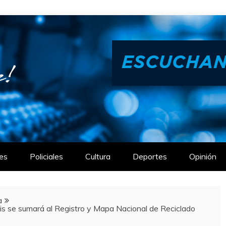
es
Policiales
Cultura
Deportes
Opinión
a
se sumará al Registro y Mapa Nacional de Reciclado