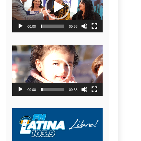
video
00:00
00:58
Reproductor
de
video
00:00
00:38