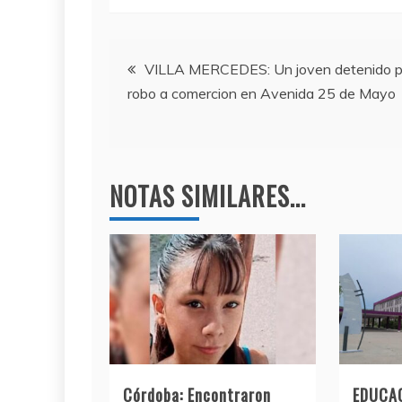
c
itt
e
at
e
er
gr
s
Navegación
b
a
A
VILLA MERCEDES: Un joven detenido p
robo a comercion en Avenida 25 de Mayo
o
m
p
de
o
p
entradas
k
NOTAS SIMILARES...
Córdoba: Encontraron
EDUCAC