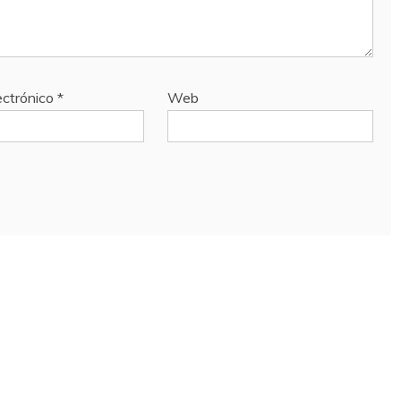
ectrónico
*
Web