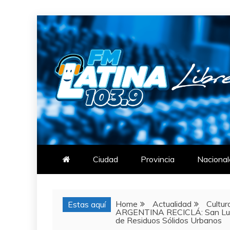
Skip
to
content
FM LATINA
NOTICIAS
Ciudad
Provincia
Nacional
Home
Actualidad
Cultur
Estas aquí
ARGENTINA RECICLÁ: San Luis 
de Residuos Sólidos Urbanos