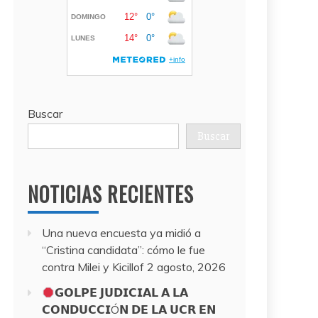
Buscar
Buscar
NOTICIAS RECIENTES
Una nueva encuesta ya midió a
“Cristina candidata”: cómo le fue
contra Milei y Kicillof
2 agosto, 2026
𝗚𝗢𝗟𝗣𝗘 𝗝𝗨𝗗𝗜𝗖𝗜𝗔𝗟 𝗔 𝗟𝗔
𝗖𝗢𝗡𝗗𝗨𝗖𝗖𝗜Ó𝗡 𝗗𝗘 𝗟𝗔 𝗨𝗖𝗥 𝗘𝗡