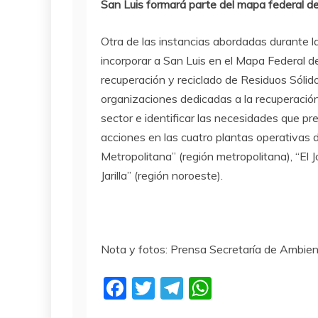
San Luis formará parte del mapa federal d
Otra de las instancias abordadas durante
incorporar a San Luis en el Mapa Federal d
recuperación y reciclado de Residuos Sólid
organizaciones dedicadas a la recuperación y
sector e identificar las necesidades que pre
acciones en las cuatro plantas operativas 
Metropolitana” (región metropolitana), “El 
Jarilla” (región noroeste).
Nota y fotos: Prensa Secretaría de Ambie
F
T
T
W
a
w
el
h