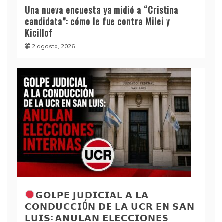
Una nueva encuesta ya midió a “Cristina
candidata”: cómo le fue contra Milei y
Kicillof
2 agosto, 2026
𝗚𝗢𝗟𝗣𝗘 𝗝𝗨𝗗𝗜𝗖𝗜𝗔𝗟 𝗔 𝗟𝗔
𝗖𝗢𝗡𝗗𝗨𝗖𝗖𝗜Ó𝗡 𝗗𝗘 𝗟𝗔 𝗨𝗖𝗥 𝗘𝗡 𝗦𝗔𝗡
𝗟𝗨𝗜𝗦: 𝗔𝗡𝗨𝗟𝗔𝗡 𝗘𝗟𝗘𝗖𝗖𝗜𝗢𝗡𝗘𝗦