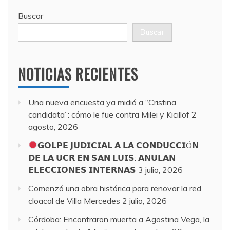
Buscar
Buscar
NOTICIAS RECIENTES
Una nueva encuesta ya midió a “Cristina
candidata”: cómo le fue contra Milei y Kicillof
2
agosto, 2026
𝗚𝗢𝗟𝗣𝗘 𝗝𝗨𝗗𝗜𝗖𝗜𝗔𝗟 𝗔 𝗟𝗔 𝗖𝗢𝗡𝗗𝗨𝗖𝗖𝗜Ó𝗡
𝗗𝗘 𝗟𝗔 𝗨𝗖𝗥 𝗘𝗡 𝗦𝗔𝗡 𝗟𝗨𝗜𝗦: 𝗔𝗡𝗨𝗟𝗔𝗡
𝗘𝗟𝗘𝗖𝗖𝗜𝗢𝗡𝗘𝗦 𝗜𝗡𝗧𝗘𝗥𝗡𝗔𝗦
3 julio, 2026
Comenzó una obra histórica para renovar la red
cloacal de Villa Mercedes
2 julio, 2026
Córdoba: Encontraron muerta a Agostina Vega, la