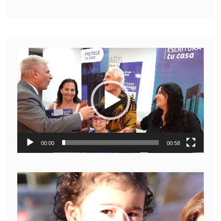
Reproductor
de
video
00:00
00:58
Reproductor
de
video