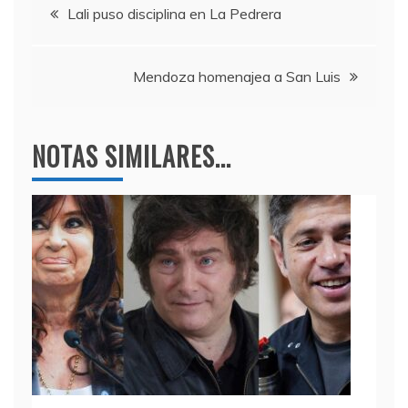
Navegación
b
a
A
Lali puso disciplina en La Pedrera
o
m
p
de
o
p
Mendoza homenajea a San Luis
entradas
k
NOTAS SIMILARES...