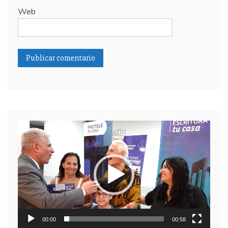
Web
Reproductor
de
video
00:00
00:58