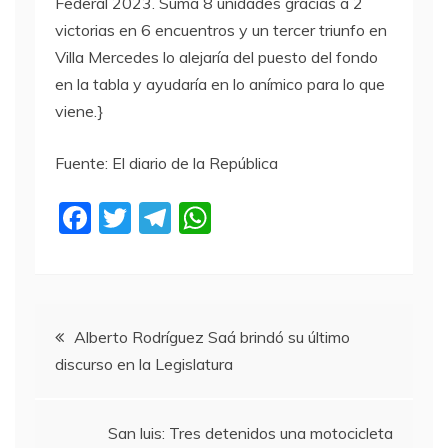
Federal 2023. Suma 8 unidades gracias a 2
victorias en 6 encuentros y un tercer triunfo en
Villa Mercedes lo alejaría del puesto del fondo
en la tabla y ayudaría en lo anímico para lo que
viene.}
Fuente: El diario de la República
F
T
T
W
a
w
el
h
c
itt
e
at
e
er
gr
s
Navegación
b
a
A
Alberto Rodríguez Saá brindó su último
discurso en la Legislatura
o
m
p
de
o
p
entradas
k
San luis: Tres detenidos una motocicleta