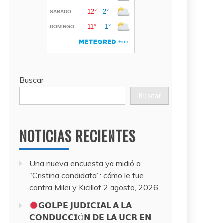
Buscar
Buscar
NOTICIAS RECIENTES
Una nueva encuesta ya midió a
“Cristina candidata”: cómo le fue
contra Milei y Kicillof
2 agosto, 2026
𝗚𝗢𝗟𝗣𝗘 𝗝𝗨𝗗𝗜𝗖𝗜𝗔𝗟 𝗔 𝗟𝗔
𝗖𝗢𝗡𝗗𝗨𝗖𝗖𝗜Ó𝗡 𝗗𝗘 𝗟𝗔 𝗨𝗖𝗥 𝗘𝗡