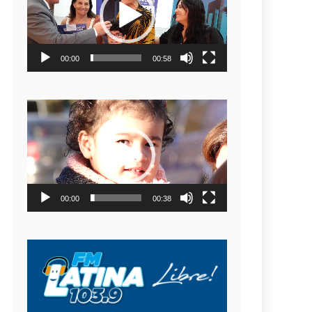
video
00:00
00:58
Reproductor
de
video
00:00
00:38