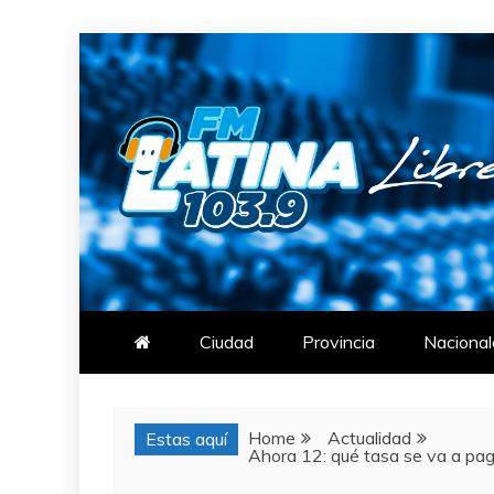
Skip
to
content
FM LATINA
NOTICIAS
Ciudad
Provincia
Nacional
Home
Actualidad
Estas aquí
Ahora 12: qué tasa se va a paga