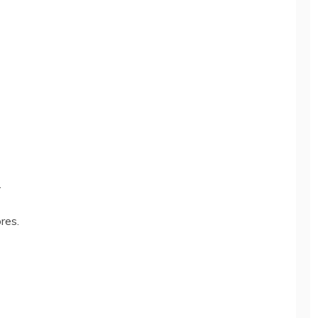
.
res.