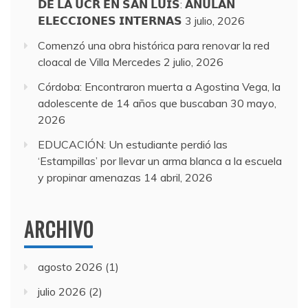
𝗗𝗘 𝗟𝗔 𝗨𝗖𝗥 𝗘𝗡 𝗦𝗔𝗡 𝗟𝗨𝗜𝗦: 𝗔𝗡𝗨𝗟𝗔𝗡
𝗘𝗟𝗘𝗖𝗖𝗜𝗢𝗡𝗘𝗦 𝗜𝗡𝗧𝗘𝗥𝗡𝗔𝗦
3 julio, 2026
Comenzó una obra histórica para renovar la red
cloacal de Villa Mercedes
2 julio, 2026
Córdoba: Encontraron muerta a Agostina Vega, la
adolescente de 14 años que buscaban
30 mayo,
2026
EDUCACIÓN: Un estudiante perdió las
‘Estampillas’ por llevar un arma blanca a la escuela
y propinar amenazas
14 abril, 2026
ARCHIVO
agosto 2026
(1)
julio 2026
(2)