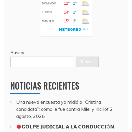
Buscar
Buscar
NOTICIAS RECIENTES
Una nueva encuesta ya midió a “Cristina
candidata”: cómo le fue contra Milei y Kicillof
2
agosto, 2026
𝗚𝗢𝗟𝗣𝗘 𝗝𝗨𝗗𝗜𝗖𝗜𝗔𝗟 𝗔 𝗟𝗔 𝗖𝗢𝗡𝗗𝗨𝗖𝗖𝗜Ó𝗡