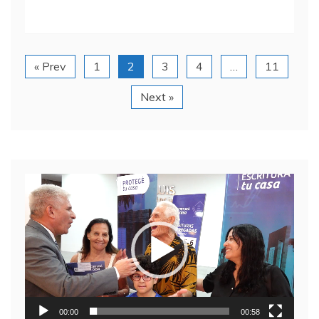
« Prev
1
2
3
4
…
11
Next »
Reproductor
de
video
00:00
00:58