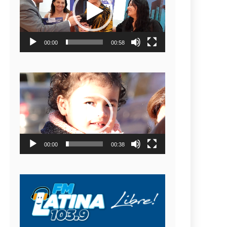
video
00:00
00:58
Reproductor
de
video
00:00
00:38