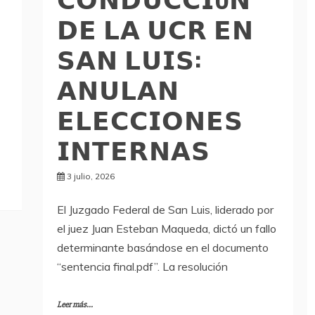
𝗗𝗘 𝗟𝗔 𝗨𝗖𝗥 𝗘𝗡
𝗦𝗔𝗡 𝗟𝗨𝗜𝗦:
𝗔𝗡𝗨𝗟𝗔𝗡
𝗘𝗟𝗘𝗖𝗖𝗜𝗢𝗡𝗘𝗦
𝗜𝗡𝗧𝗘𝗥𝗡𝗔𝗦
3 julio, 2026
El Juzgado Federal de San Luis, liderado por
el juez Juan Esteban Maqueda, dictó un fallo
determinante basándose en el documento
“sentencia final.pdf”. La resolución
Leer más...