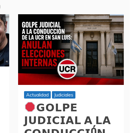
o
Actualidad
Judiciales
𝗚𝗢𝗟𝗣𝗘
𝗝𝗨𝗗𝗜𝗖𝗜𝗔𝗟 𝗔 𝗟𝗔
𝗖𝗢𝗡𝗗𝗨𝗖𝗖𝗜Ó𝗡