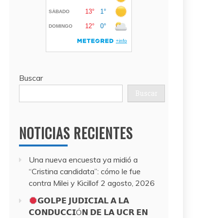
Buscar
Buscar
NOTICIAS RECIENTES
Una nueva encuesta ya midió a
“Cristina candidata”: cómo le fue
contra Milei y Kicillof
2 agosto, 2026
𝗚𝗢𝗟𝗣𝗘 𝗝𝗨𝗗𝗜𝗖𝗜𝗔𝗟 𝗔 𝗟𝗔
𝗖𝗢𝗡𝗗𝗨𝗖𝗖𝗜Ó𝗡 𝗗𝗘 𝗟𝗔 𝗨𝗖𝗥 𝗘𝗡