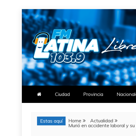
Skip
to
content
FM LATINA
NOTICIAS
Ciudad
Provincia
Nacional
Home
Actualidad
Estas aquí
Murió en accidente laboral y su