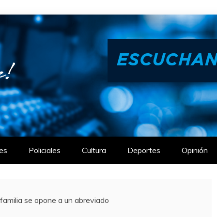
es
Policiales
Cultura
Deportes
Opinión
 familia se opone a un abreviado