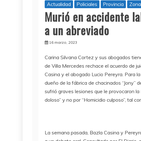
Actualidad
Policiales
Provincia
Zona
Murió en accidente la
a un abreviado
16 marzo, 2023
Carina Silvana Cortez y sus abogados tiene
de Villa Mercedes rechace el acuerdo de juic
Casina y el abogado Lucio Pereyra. Para l
dueño de la fábrica de chacinados “Jony” d
sufrió graves lesiones que le provocaron la
doloso” y no por “Homicidio culposo”, tal c
La semana pasada, Bazla Casina y Pereyra 
a un debate oral. Consultado por El Diario, 