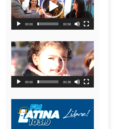
video
00:00
00:58
Reproductor
de
video
00:00
00:38