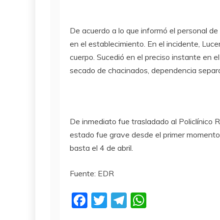
De acuerdo a lo que informó el personal de 
en el establecimiento. En el incidente, Luc
cuerpo. Sucedió en el preciso instante en el
secado de chacinados, dependencia separad
De inmediato fue trasladado al Policlínico
estado fue grave desde el primer momento 
basta el 4 de abril.
Fuente: EDR
F
T
T
W
a
w
el
h