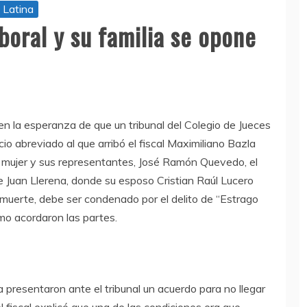
 Latina
boral y su familia se opone
n la esperanza de que un tribunal del Colegio de Jueces
io abreviado al que arribó el fiscal Maximiliano Bazla
a mujer y sus representantes, José Ramón Quevedo, el
e Juan Llerena, donde su esposo Cristian Raúl Lucero
 muerte, debe ser condenado por el delito de “Estrago
omo acordaron las partes.
presentaron ante el tribunal un acuerdo para no llegar
el fiscal explicó que una de las condiciones era que