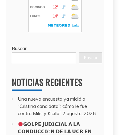
Buscar
Buscar
NOTICIAS RECIENTES
Una nueva encuesta ya midió a
“Cristina candidata”: cómo le fue
contra Milei y Kicillof
2 agosto, 2026
𝗚𝗢𝗟𝗣𝗘 𝗝𝗨𝗗𝗜𝗖𝗜𝗔𝗟 𝗔 𝗟𝗔
𝗖𝗢𝗡𝗗𝗨𝗖𝗖𝗜Ó𝗡 𝗗𝗘 𝗟𝗔 𝗨𝗖𝗥 𝗘𝗡