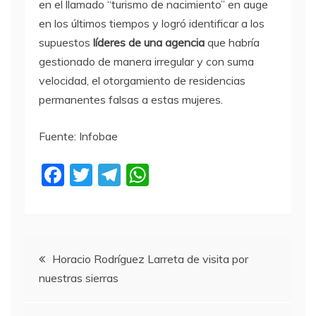
en el llamado “turismo de nacimiento” en auge
en los últimos tiempos y logró identificar a los
supuestos
líderes de una agencia
que habría
gestionado de manera irregular y con suma
velocidad, el otorgamiento de residencias
permanentes falsas a estas mujeres.
Fuente: Infobae
F
T
T
W
a
w
el
h
c
itt
e
at
e
er
gr
s
Navegación
b
a
A
Horacio Rodríguez Larreta de visita por
nuestras sierras
o
m
p
de
o
p