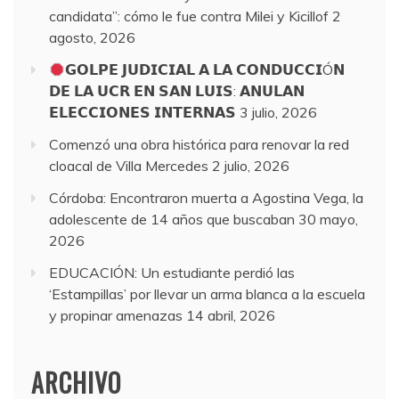
candidata”: cómo le fue contra Milei y Kicillof
2
agosto, 2026
𝗚𝗢𝗟𝗣𝗘 𝗝𝗨𝗗𝗜𝗖𝗜𝗔𝗟 𝗔 𝗟𝗔 𝗖𝗢𝗡𝗗𝗨𝗖𝗖𝗜Ó𝗡
𝗗𝗘 𝗟𝗔 𝗨𝗖𝗥 𝗘𝗡 𝗦𝗔𝗡 𝗟𝗨𝗜𝗦: 𝗔𝗡𝗨𝗟𝗔𝗡
𝗘𝗟𝗘𝗖𝗖𝗜𝗢𝗡𝗘𝗦 𝗜𝗡𝗧𝗘𝗥𝗡𝗔𝗦
3 julio, 2026
Comenzó una obra histórica para renovar la red
cloacal de Villa Mercedes
2 julio, 2026
Córdoba: Encontraron muerta a Agostina Vega, la
adolescente de 14 años que buscaban
30 mayo,
2026
EDUCACIÓN: Un estudiante perdió las
‘Estampillas’ por llevar un arma blanca a la escuela
y propinar amenazas
14 abril, 2026
ARCHIVO