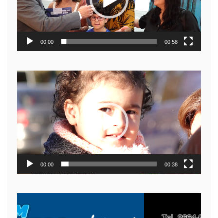
00:00
00:58
Reproductor
de
video
00:00
00:38