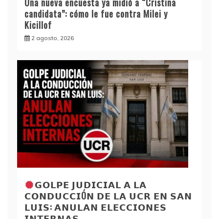
Una nueva encuesta ya midió a “Cristina
candidata”: cómo le fue contra Milei y
Kicillof
2 agosto, 2026
𝗚𝗢𝗟𝗣𝗘 𝗝𝗨𝗗𝗜𝗖𝗜𝗔𝗟 𝗔 𝗟𝗔
𝗖𝗢𝗡𝗗𝗨𝗖𝗖𝗜Ó𝗡 𝗗𝗘 𝗟𝗔 𝗨𝗖𝗥 𝗘𝗡 𝗦𝗔𝗡
𝗟𝗨𝗜𝗦: 𝗔𝗡𝗨𝗟𝗔𝗡 𝗘𝗟𝗘𝗖𝗖𝗜𝗢𝗡𝗘𝗦
𝗜𝗡𝗧𝗘𝗥𝗡𝗔𝗦