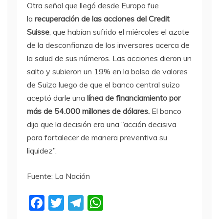
Otra señal que llegó desde Europa fue
la
recuperación de las acciones del Credit
Suisse
, que habían sufrido el miércoles el azote
de la desconfianza de los inversores acerca de
la salud de sus números. Las acciones dieron un
salto y subieron un 19% en la bolsa de valores
de Suiza luego de que el banco central suizo
aceptó darle una
línea de financiamiento por
más de 54.000 millones de dólares.
El banco
dijo que la decisión era una “acción decisiva
para fortalecer de manera preventiva su
liquidez”.
Fuente: La Nación
F
T
T
W
a
w
el
h