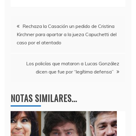
c
itt
e
at
e
er
gr
s
Navegación
b
a
A
Rechaza la Casación un pedido de Cristina
Kirchner para apartar a la jueza Capuchetti del
o
m
p
de
caso por el atentado
o
p
entradas
k
Los policías que mataron a Lucas González
dicen que fue por “legítima defensa”
NOTAS SIMILARES...