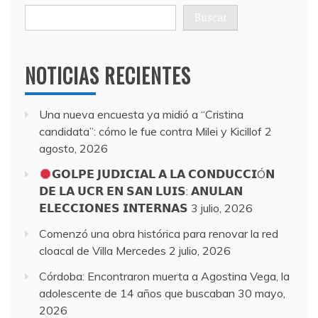
Buscar
NOTICIAS RECIENTES
Una nueva encuesta ya midió a “Cristina
candidata”: cómo le fue contra Milei y Kicillof
2
agosto, 2026
𝗚𝗢𝗟𝗣𝗘 𝗝𝗨𝗗𝗜𝗖𝗜𝗔𝗟 𝗔 𝗟𝗔 𝗖𝗢𝗡𝗗𝗨𝗖𝗖𝗜Ó𝗡
𝗗𝗘 𝗟𝗔 𝗨𝗖𝗥 𝗘𝗡 𝗦𝗔𝗡 𝗟𝗨𝗜𝗦: 𝗔𝗡𝗨𝗟𝗔𝗡
𝗘𝗟𝗘𝗖𝗖𝗜𝗢𝗡𝗘𝗦 𝗜𝗡𝗧𝗘𝗥𝗡𝗔𝗦
3 julio, 2026
Comenzó una obra histórica para renovar la red
cloacal de Villa Mercedes
2 julio, 2026
Córdoba: Encontraron muerta a Agostina Vega, la
adolescente de 14 años que buscaban
30 mayo,
2026