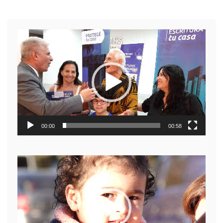
Reproductor
de
video
00:00
00:58
Reproductor
de
video