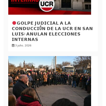
𝗚𝗢𝗟𝗣𝗘 𝗝𝗨𝗗𝗜𝗖𝗜𝗔𝗟 𝗔 𝗟𝗔
𝗖𝗢𝗡𝗗𝗨𝗖𝗖𝗜Ó𝗡 𝗗𝗘 𝗟𝗔 𝗨𝗖𝗥 𝗘𝗡 𝗦𝗔𝗡
𝗟𝗨𝗜𝗦: 𝗔𝗡𝗨𝗟𝗔𝗡 𝗘𝗟𝗘𝗖𝗖𝗜𝗢𝗡𝗘𝗦
𝗜𝗡𝗧𝗘𝗥𝗡𝗔𝗦
3 julio, 2026