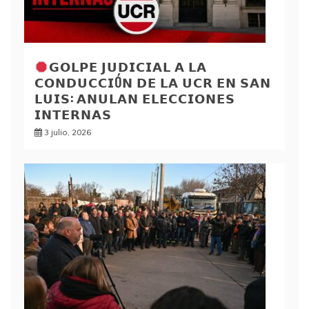
𝗚𝗢𝗟𝗣𝗘 𝗝𝗨𝗗𝗜𝗖𝗜𝗔𝗟 𝗔 𝗟𝗔
𝗖𝗢𝗡𝗗𝗨𝗖𝗖𝗜Ó𝗡 𝗗𝗘 𝗟𝗔 𝗨𝗖𝗥 𝗘𝗡 𝗦𝗔𝗡
𝗟𝗨𝗜𝗦: 𝗔𝗡𝗨𝗟𝗔𝗡 𝗘𝗟𝗘𝗖𝗖𝗜𝗢𝗡𝗘𝗦
𝗜𝗡𝗧𝗘𝗥𝗡𝗔𝗦
3 julio, 2026