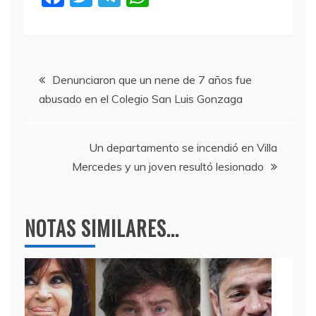
a
w
el
h
c
itt
e
at
e
er
gr
s
Navegación
b
a
A
Denunciaron que un nene de 7 años fue
abusado en el Colegio San Luis Gonzaga
o
m
p
de
o
p
entradas
k
Un departamento se incendió en Villa
Mercedes y un joven resultó lesionado
NOTAS SIMILARES...