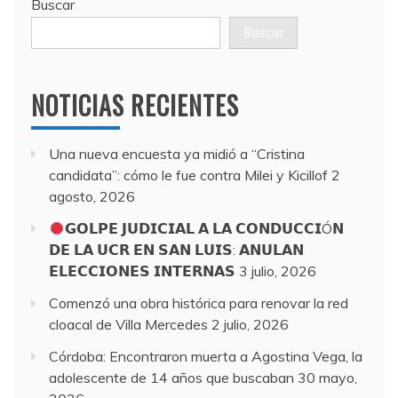
Buscar
Buscar
NOTICIAS RECIENTES
Una nueva encuesta ya midió a “Cristina
candidata”: cómo le fue contra Milei y Kicillof
2
agosto, 2026
𝗚𝗢𝗟𝗣𝗘 𝗝𝗨𝗗𝗜𝗖𝗜𝗔𝗟 𝗔 𝗟𝗔 𝗖𝗢𝗡𝗗𝗨𝗖𝗖𝗜Ó𝗡
𝗗𝗘 𝗟𝗔 𝗨𝗖𝗥 𝗘𝗡 𝗦𝗔𝗡 𝗟𝗨𝗜𝗦: 𝗔𝗡𝗨𝗟𝗔𝗡
𝗘𝗟𝗘𝗖𝗖𝗜𝗢𝗡𝗘𝗦 𝗜𝗡𝗧𝗘𝗥𝗡𝗔𝗦
3 julio, 2026
Comenzó una obra histórica para renovar la red
cloacal de Villa Mercedes
2 julio, 2026
Córdoba: Encontraron muerta a Agostina Vega, la
adolescente de 14 años que buscaban
30 mayo,