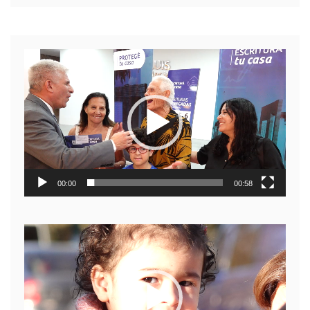
Reproductor
de
video
00:00
00:58
Reproductor
de
video