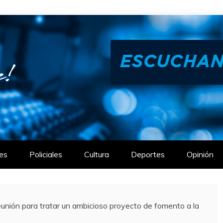
es
Policiales
Cultura
Deportes
Opinión
unión para tratar un ambicioso proyecto de fomento a la