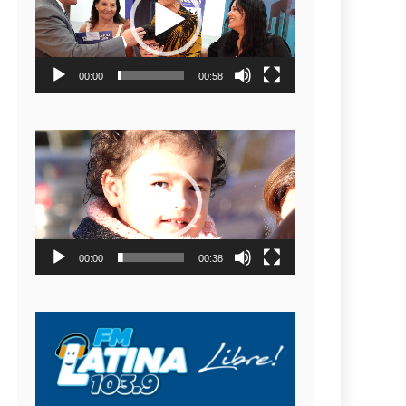
video
00:00
00:58
Reproductor
de
video
00:00
00:38