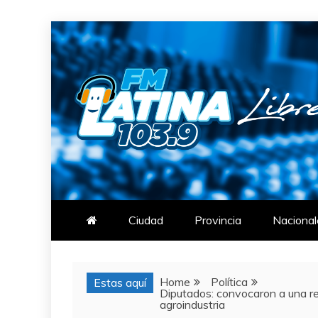
Skip
to
content
FM LATINA
NOTICIAS
Ciudad
Provincia
Nacional
Home
Política
Estas aquí
Diputados: convocaron a una re
agroindustria