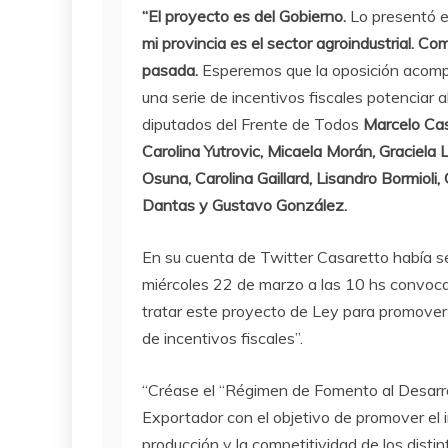
“El proyecto es del Gobierno.
Lo presentó el
mi provincia es el sector agroindustrial.
Como
pasada.
Esperemos que la oposición acompa
una serie de incentivos fiscales potenciar a
diputados del Frente de Todos
Marcelo Cas
Carolina Yutrovic, Micaela Morán, Graciela 
Osuna, Carolina Gaillard, Lisandro Bormioli
Dantas y Gustavo González.
En su cuenta de Twitter Casaretto había s
miércoles 22 de marzo a las 10 hs convoca
tratar este proyecto de Ley para promover 
de incentivos fiscales”.
“Créase el “Régimen de Fomento al Desarroll
Exportador con el objetivo de promover el i
producción y la competitividad de los dist