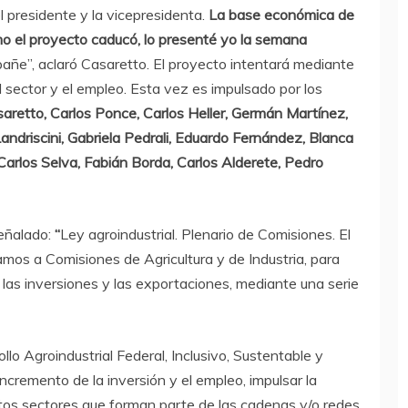
 presidente y la vicepresidenta.
La base económica de
 el proyecto caducó, lo presenté yo la semana
ñe”, aclaró Casaretto. El proyecto intentará mediante
l sector y el empleo. Esta vez es impulsado por los
aretto, Carlos Ponce, Carlos Heller, Germán Martínez,
Landriscini, Gabriela Pedrali, Eduardo Fernández, Blanca
, Carlos Selva, Fabián Borda, Carlos Alderete, Pedro
eñalado:
“
Ley agroindustrial. Plenario de Comisiones. El
mos a Comisiones de Agricultura y de Industria, para
las inversiones y las exportaciones, mediante una serie
o Agroindustrial Federal, Inclusivo, Sustentable y
ncremento de la inversión y el empleo, impulsar la
intos sectores que forman parte de las cadenas y/o redes