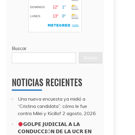
Buscar
Buscar
NOTICIAS RECIENTES
Una nueva encuesta ya midió a
“Cristina candidata”: cómo le fue
contra Milei y Kicillof
2 agosto, 2026
𝗚𝗢𝗟𝗣𝗘 𝗝𝗨𝗗𝗜𝗖𝗜𝗔𝗟 𝗔 𝗟𝗔
𝗖𝗢𝗡𝗗𝗨𝗖𝗖𝗜Ó𝗡 𝗗𝗘 𝗟𝗔 𝗨𝗖𝗥 𝗘𝗡