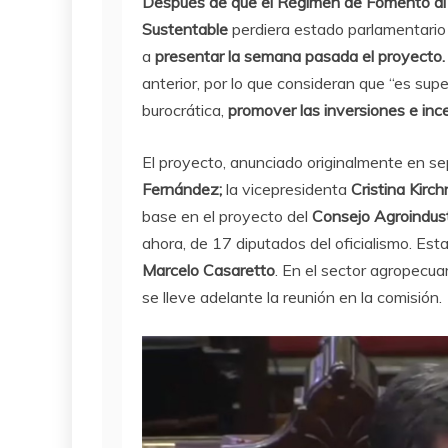
Después de que el Régimen de Fomento al De
Sustentable
perdiera estado parlamentario e
a
presentar la semana pasada el proyecto
anterior, por lo que consideran que “es supe
burocrática,
promover las inversiones e ince
El proyecto, anunciado originalmente en s
Fernández;
la vicepresidenta
Cristina Kirch
base en el proyecto del
Consejo Agroindust
ahora, de 17 diputados del oficialismo. Esta
Marcelo Casaretto
. En el sector agropecua
se lleve adelante la reunión en la comisión.