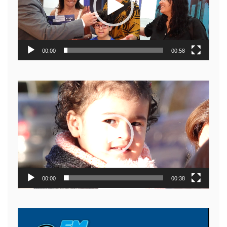
00:00
00:58
Reproductor
de
video
00:00
00:38