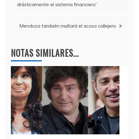
o
m
p
de
drásticamente el sistema financiero”
o
p
entradas
k
Mendoza también multará el acoso callejero
NOTAS SIMILARES...