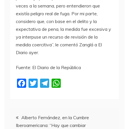
veces a la semana, pero entendieron que
existía peligro real de fuga. Por mi parte,
considero que, con base en el delito y la
expectativa de pena, la medida fue excesiva y
ya interpuse un recurso de revisión de la
medida coercitiva”, le comentó Zanglá a El
Diario ayer.
Fuente: El Diario de la República
F
T
T
W
a
w
el
h
c
itt
e
at
e
er
gr
s
Navegación
b
a
A
Alberto Fernández, en la Cumbre
Iberoamericana: “Hay que cambiar