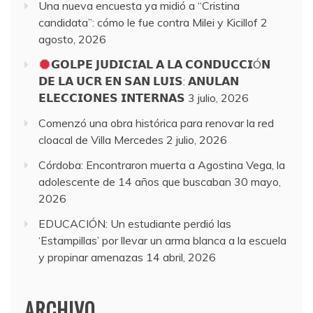
Una nueva encuesta ya midió a “Cristina
candidata”: cómo le fue contra Milei y Kicillof
2
agosto, 2026
𝗚𝗢𝗟𝗣𝗘 𝗝𝗨𝗗𝗜𝗖𝗜𝗔𝗟 𝗔 𝗟𝗔 𝗖𝗢𝗡𝗗𝗨𝗖𝗖𝗜Ó𝗡
𝗗𝗘 𝗟𝗔 𝗨𝗖𝗥 𝗘𝗡 𝗦𝗔𝗡 𝗟𝗨𝗜𝗦: 𝗔𝗡𝗨𝗟𝗔𝗡
𝗘𝗟𝗘𝗖𝗖𝗜𝗢𝗡𝗘𝗦 𝗜𝗡𝗧𝗘𝗥𝗡𝗔𝗦
3 julio, 2026
Comenzó una obra histórica para renovar la red
cloacal de Villa Mercedes
2 julio, 2026
Córdoba: Encontraron muerta a Agostina Vega, la
adolescente de 14 años que buscaban
30 mayo,
2026
EDUCACIÓN: Un estudiante perdió las
‘Estampillas’ por llevar un arma blanca a la escuela
y propinar amenazas
14 abril, 2026
ARCHIVO