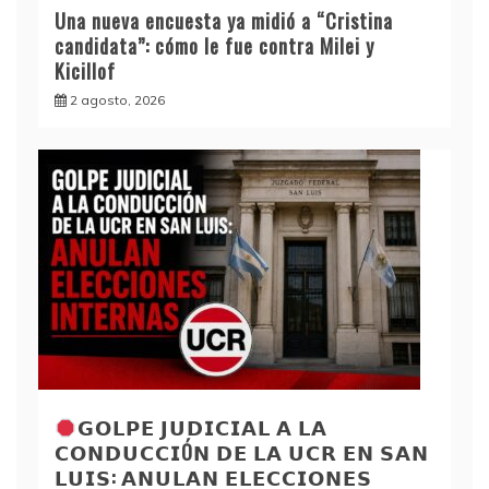
Una nueva encuesta ya midió a “Cristina
candidata”: cómo le fue contra Milei y
Kicillof
2 agosto, 2026
𝗚𝗢𝗟𝗣𝗘 𝗝𝗨𝗗𝗜𝗖𝗜𝗔𝗟 𝗔 𝗟𝗔
𝗖𝗢𝗡𝗗𝗨𝗖𝗖𝗜Ó𝗡 𝗗𝗘 𝗟𝗔 𝗨𝗖𝗥 𝗘𝗡 𝗦𝗔𝗡
𝗟𝗨𝗜𝗦: 𝗔𝗡𝗨𝗟𝗔𝗡 𝗘𝗟𝗘𝗖𝗖𝗜𝗢𝗡𝗘𝗦